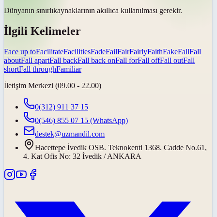
Dünyanın
sınırlı
kaynaklarının akıllıca kullanılması gerekir.
İlgili Kelimeler
Face up to
Facilitate
Facilities
Fade
Fail
Fair
Fairly
Faith
Fake
Fall
Fall
about
Fall apart
Fall back
Fall back on
Fall for
Fall off
Fall out
Fall
short
Fall through
Familiar
İletişim Merkezi (09.00 - 22.00)
0(312) 911 37 15
0(546) 855 07 15
(WhatsApp)
destek@uzmandil.com
Hacettepe İvedik OSB. Teknokenti 1368. Cadde No.61,
4. Kat Ofis No: 32 İvedik / ANKARA