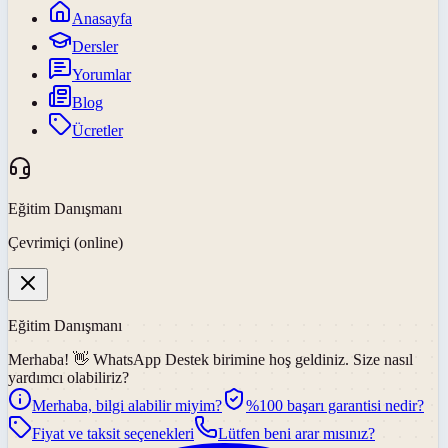
Anasayfa
Dersler
Yorumlar
Blog
Ücretler
Eğitim Danışmanı
Çevrimiçi (online)
Eğitim Danışmanı
Merhaba! 👋
WhatsApp Destek
birimine hoş geldiniz. Size nasıl
yardımcı olabiliriz?
Merhaba, bilgi alabilir miyim?
%100 başarı garantisi nedir?
Fiyat ve taksit seçenekleri
Lütfen beni arar mısınız?