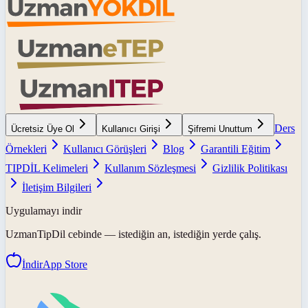
Ders
Ücretsiz Üye Ol
Kullanıcı Girişi
Şifremi Unuttum
Örnekleri
Kullanıcı Görüşleri
Blog
Garantili Eğitim
TIPDİL Kelimeleri
Kullanım Sözleşmesi
Gizlilik Politikası
İletişim Bilgileri
Uygulamayı indir
UzmanTipDil
cebinde — istediğin an, istediğin yerde çalış.
İndir
App Store