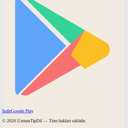
İndir
Google Play
©
2026
UzmanTipDil
— Tüm hakları saklıdır.