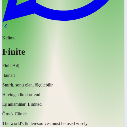
Kelime
Finite
Finite
Adj
ˈfaɪnaɪt
Sınırlı, sonu olan, ölçülebilir
Having a limit or end
Eş anlamlılar:
Limited
Örnek Cümle
The world's
finite
resources must be used wisely.