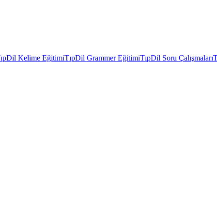
ıpDil Kelime Eğitimi
TıpDil Grammer Eğitimi
TıpDil Soru Çalışmaları
T