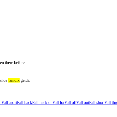
en there before.
kilde
tanıdık
geldi.
t
Fall apart
Fall back
Fall back on
Fall for
Fall off
Fall out
Fall short
Fall th