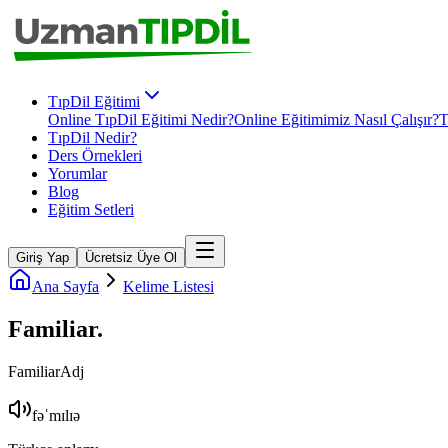
TıpDil Eğitimi
Online TıpDil Eğitimi Nedir?
Online Eğitimimiz Nasıl Çalışır?
T
TıpDil Nedir?
Ders Örnekleri
Yorumlar
Blog
Eğitim Setleri
Giriş Yap
Ücretsiz Üye Ol
Ana Sayfa
Kelime Listesi
Familiar
.
Familiar
Adj
fəˈmɪlɪə