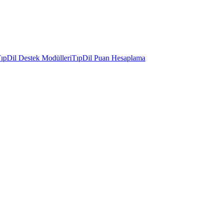
ıpDil Destek Modülleri
TıpDil Puan Hesaplama