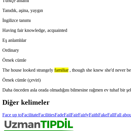
Türkçe anlamı
Tanıdık, aşina, yaygın
İngilizce tanımı
Having fair knowledge, acquainted
Eş anlamlılar
Ordinary
Örnek cümle
The house looked strangely
familiar
, though she knew she'd never be
Örnek cümle (çeviri)
Daha önceden asla orada olmadığını bilmesine rağmen ev tuhaf bir şe
Diğer kelimeler
Face up to
Facilitate
Facilities
Fade
Fail
Fair
Fairly
Faith
Fake
Fall
Fall abou