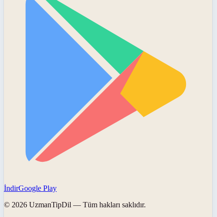
İndir
Google Play
©
2026
UzmanTipDil
— Tüm hakları saklıdır.