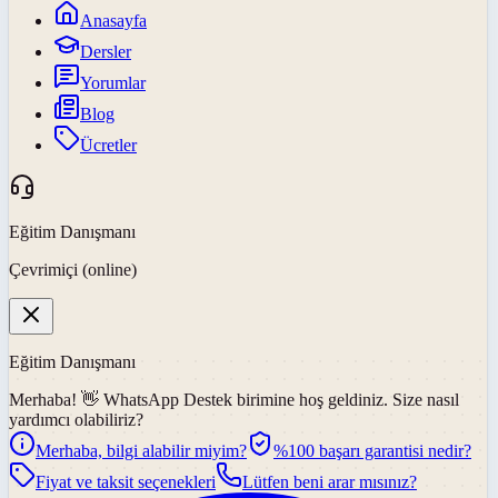
Anasayfa
Dersler
Yorumlar
Blog
Ücretler
Eğitim Danışmanı
Çevrimiçi (online)
Eğitim Danışmanı
Merhaba! 👋
WhatsApp Destek
birimine hoş geldiniz. Size nasıl
yardımcı olabiliriz?
Merhaba, bilgi alabilir miyim?
%100 başarı garantisi nedir?
Fiyat ve taksit seçenekleri
Lütfen beni arar mısınız?