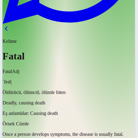
Kelime
Fatal
Fatal
Adj
ˈfeɪtl̩
Öldürücü, ölümcül, ölümle biten
Deadly, causing death
Eş anlamlılar:
Causing death
Örnek Cümle
Once a person develops symptoms, the disease is usually
fatal
.