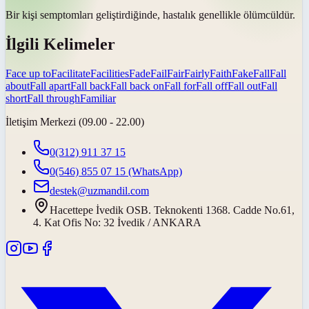
Bir kişi semptomları geliştirdiğinde, hastalık genellikle
ölümcüldür
.
İlgili Kelimeler
Face up to
Facilitate
Facilities
Fade
Fail
Fair
Fairly
Faith
Fake
Fall
Fall
about
Fall apart
Fall back
Fall back on
Fall for
Fall off
Fall out
Fall
short
Fall through
Familiar
İletişim Merkezi (09.00 - 22.00)
0(312) 911 37 15
0(546) 855 07 15
(WhatsApp)
destek@uzmandil.com
Hacettepe İvedik OSB. Teknokenti 1368. Cadde No.61,
4. Kat Ofis No: 32 İvedik / ANKARA