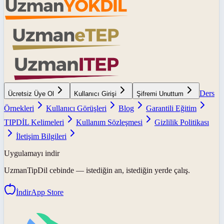
Ders
Ücretsiz Üye Ol
Kullanıcı Girişi
Şifremi Unuttum
Örnekleri
Kullanıcı Görüşleri
Blog
Garantili Eğitim
TIPDİL Kelimeleri
Kullanım Sözleşmesi
Gizlilik Politikası
İletişim Bilgileri
Uygulamayı indir
UzmanTipDil
cebinde — istediğin an, istediğin yerde çalış.
İndir
App Store