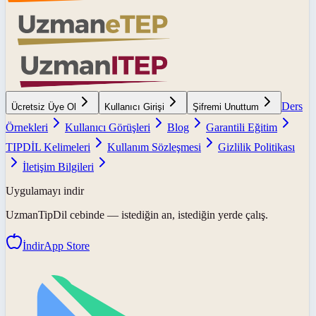
Ders
Ücretsiz Üye Ol
Kullanıcı Girişi
Şifremi Unuttum
Örnekleri
Kullanıcı Görüşleri
Blog
Garantili Eğitim
TIPDİL Kelimeleri
Kullanım Sözleşmesi
Gizlilik Politikası
İletişim Bilgileri
Uygulamayı indir
UzmanTipDil
cebinde — istediğin an, istediğin yerde çalış.
İndir
App Store