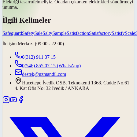
Elektriği
tasarruf
etmeliyiz. Odadan çıkarken elektrikleri söndürmeyi
unutma.
İlgili Kelimeler
Safeguard
Safety
Sale
Salty
Sample
Satisfaction
Satisfactory
Satisfy
Scale
İletişim Merkezi (09.00 - 22.00)
0(312) 911 37 15
0(546) 855 07 15
(WhatsApp)
destek@uzmandil.com
Hacettepe İvedik OSB. Teknokenti 1368. Cadde No.61,
4. Kat Ofis No: 32 İvedik / ANKARA