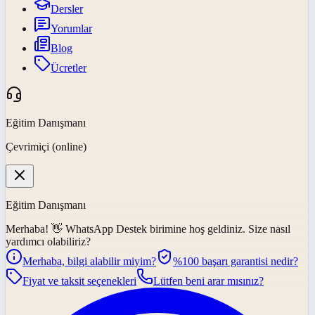
Dersler
Yorumlar
Blog
Ücretler
Eğitim Danışmanı
Çevrimiçi (online)
Eğitim Danışmanı
Merhaba! 👋
WhatsApp Destek
birimine hoş geldiniz. Size nasıl
yardımcı olabiliriz?
Merhaba, bilgi alabilir miyim?
%100 başarı garantisi nedir?
Fiyat ve taksit seçenekleri
Lütfen beni arar mısınız?