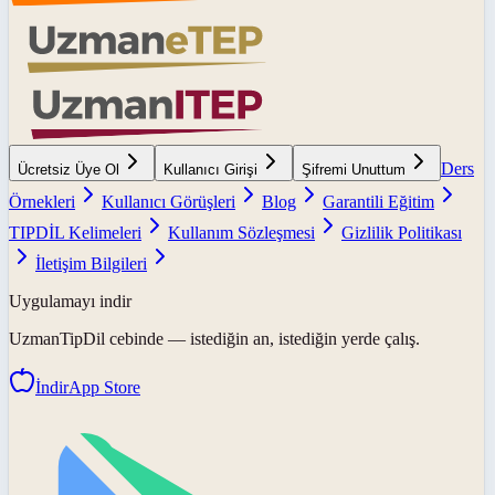
Ders
Ücretsiz Üye Ol
Kullanıcı Girişi
Şifremi Unuttum
Örnekleri
Kullanıcı Görüşleri
Blog
Garantili Eğitim
TIPDİL Kelimeleri
Kullanım Sözleşmesi
Gizlilik Politikası
İletişim Bilgileri
Uygulamayı indir
UzmanTipDil
cebinde — istediğin an, istediğin yerde çalış.
İndir
App Store