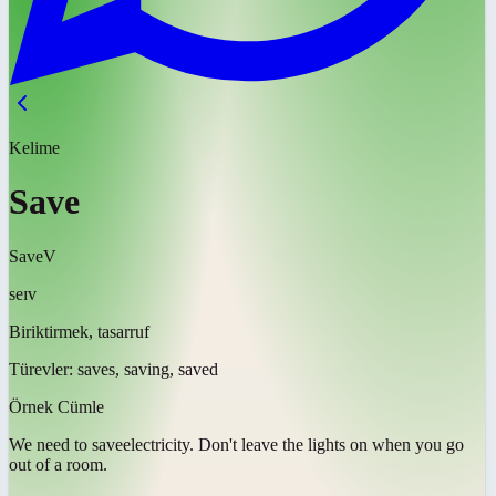
Kelime
Save
Save
V
seɪv
Biriktirmek, tasarruf
Türevler:
saves, saving, saved
Örnek Cümle
We need to
save
electricity. Don't leave the lights on when you go
out of a room.