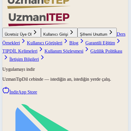
Ders
Ücretsiz Üye Ol
Kullanıcı Girişi
Şifremi Unuttum
Örnekleri
Kullanıcı Görüşleri
Blog
Garantili Eğitim
TIPDİL Kelimeleri
Kullanım Sözleşmesi
Gizlilik Politikası
İletişim Bilgileri
Uygulamayı indir
UzmanTipDil
cebinde — istediğin an, istediğin yerde çalış.
İndir
App Store