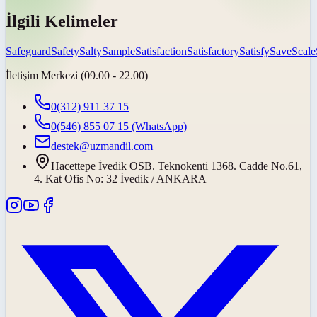
İlgili Kelimeler
Safeguard
Safety
Salty
Sample
Satisfaction
Satisfactory
Satisfy
Save
Scale
İletişim Merkezi (09.00 - 22.00)
0(312) 911 37 15
0(546) 855 07 15
(WhatsApp)
destek@uzmandil.com
Hacettepe İvedik OSB. Teknokenti 1368. Cadde No.61,
4. Kat Ofis No: 32 İvedik / ANKARA