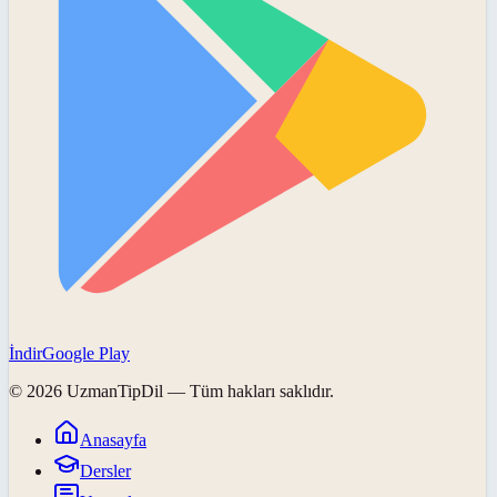
İndir
Google Play
©
2026
UzmanTipDil
— Tüm hakları saklıdır.
Anasayfa
Dersler