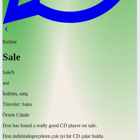
Kelime
Sale
Sale
N
seɪl
İndirim, satış
Türevler:
Sales
Örnek Cümle
Don has found a really good CD player on
sale
.
Don
indirimde
gerçekten çok iyi bir CD çalar buldu.