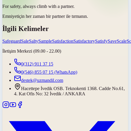
For
safety
, always climb with a partner.
Emniyet
için her zaman bir partner ile tırmanın.
İlgili Kelimeler
Safeguard
Sale
Salty
Sample
Satisfaction
Satisfactory
Satisfy
Save
Scale
Sc
İletişim Merkezi (09.00 - 22.00)
0(312) 911 37 15
0(546) 855 07 15
(WhatsApp)
destek@uzmandil.com
Hacettepe İvedik OSB. Teknokenti 1368. Cadde No.61,
4. Kat Ofis No: 32 İvedik / ANKARA