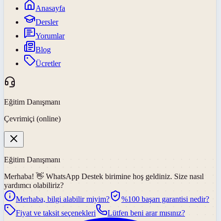
Anasayfa
Dersler
Yorumlar
Blog
Ücretler
Eğitim Danışmanı
Çevrimiçi (online)
Eğitim Danışmanı
Merhaba! 👋
WhatsApp Destek
birimine hoş geldiniz. Size nasıl
yardımcı olabiliriz?
Merhaba, bilgi alabilir miyim?
%100 başarı garantisi nedir?
Fiyat ve taksit seçenekleri
Lütfen beni arar mısınız?