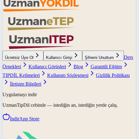
Ders
Ücretsiz Üye Ol
Kullanıcı Girişi
Şifremi Unuttum
Örnekleri
Kullanıcı Görüşleri
Blog
Garantili Eğitim
TIPDİL Kelimeleri
Kullanım Sözleşmesi
Gizlilik Politikası
İletişim Bilgileri
Uygulamayı indir
UzmanTipDil
cebinde — istediğin an, istediğin yerde çalış.
İndir
App Store