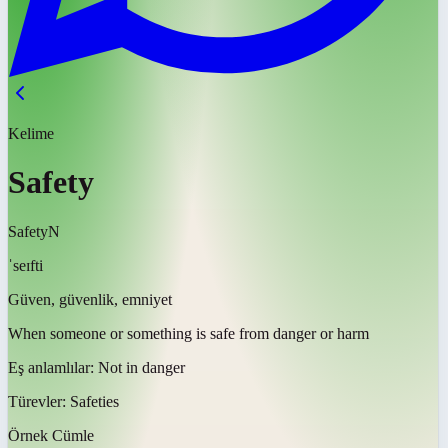
Kelime
Safety
Safety
N
ˈseɪfti
Güven, güvenlik, emniyet
When someone or something is safe from danger or harm
Eş anlamlılar:
Not in danger
Türevler:
Safeties
Örnek Cümle