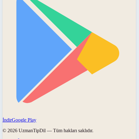
İndir
Google Play
©
2026
UzmanTipDil
— Tüm hakları saklıdır.