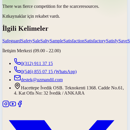
There was fierce competition for the
scarce
resources.
Kıt
kaynaklar için rekabet vardı.
İlgili Kelimeler
Safeguard
Safety
Sale
Salty
Sample
Satisfaction
Satisfactory
Satisfy
Save
S
İletişim Merkezi (09.00 - 22.00)
0(312) 911 37 15
0(546) 855 07 15
(WhatsApp)
destek@uzmandil.com
Hacettepe İvedik OSB. Teknokenti 1368. Cadde No.61,
4. Kat Ofis No: 32 İvedik / ANKARA