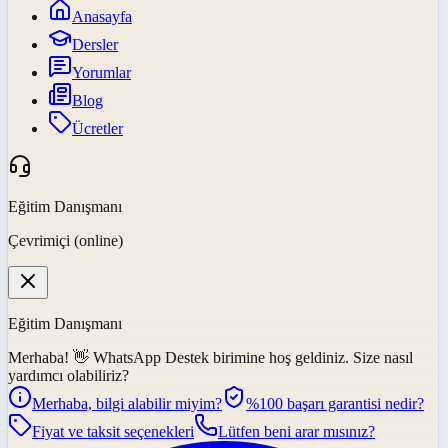
Anasayfa
Dersler
Yorumlar
Blog
Ücretler
Eğitim Danışmanı
Çevrimiçi (online)
Eğitim Danışmanı
Merhaba! 👋
WhatsApp Destek
birimine hoş geldiniz. Size nasıl
yardımcı olabiliriz?
Merhaba, bilgi alabilir miyim?
%100 başarı garantisi nedir?
Fiyat ve taksit seçenekleri
Lütfen beni arar mısınız?