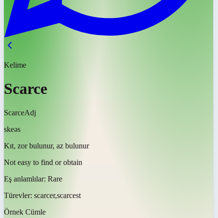
Kelime
Scarce
Scarce
Adj
skeəs
Kıt, zor bulunur, az bulunur
Not easy to find or obtain
Eş anlamlılar:
Rare
Türevler:
scarcer,scarcest
Örnek Cümle