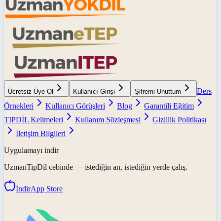
Ders
Ücretsiz Üye Ol
Kullanıcı Girişi
Şifremi Unuttum
Örnekleri
Kullanıcı Görüşleri
Blog
Garantili Eğitim
TIPDİL Kelimeleri
Kullanım Sözleşmesi
Gizlilik Politikası
İletişim Bilgileri
Uygulamayı indir
UzmanTipDil
cebinde — istediğin an, istediğin yerde çalış.
İndir
App Store