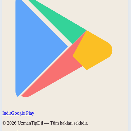
İndir
Google Play
©
2026
UzmanTipDil
— Tüm hakları saklıdır.