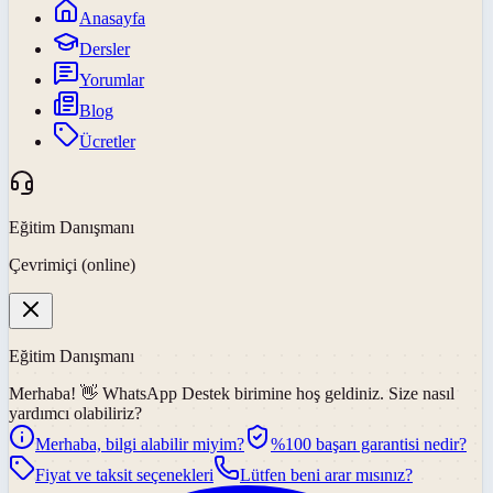
Anasayfa
Dersler
Yorumlar
Blog
Ücretler
Eğitim Danışmanı
Çevrimiçi (online)
Eğitim Danışmanı
Merhaba! 👋
WhatsApp Destek
birimine hoş geldiniz. Size nasıl
yardımcı olabiliriz?
Merhaba, bilgi alabilir miyim?
%100 başarı garantisi nedir?
Fiyat ve taksit seçenekleri
Lütfen beni arar mısınız?