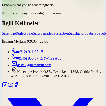
I know what you're
scheming
to do.
Senin ne yapmayı
tasarladığını
biliyorum.
İlgili Kelimeler
Safeguard
Safety
Sale
Salty
Sample
Satisfaction
Satisfactory
Satisfy
Save
S
İletişim Merkezi (09.00 - 22.00)
0(312) 911 37 15
0(546) 855 07 15
(WhatsApp)
destek@uzmandil.com
Hacettepe İvedik OSB. Teknokenti 1368. Cadde No.61,
4. Kat Ofis No: 32 İvedik / ANKARA