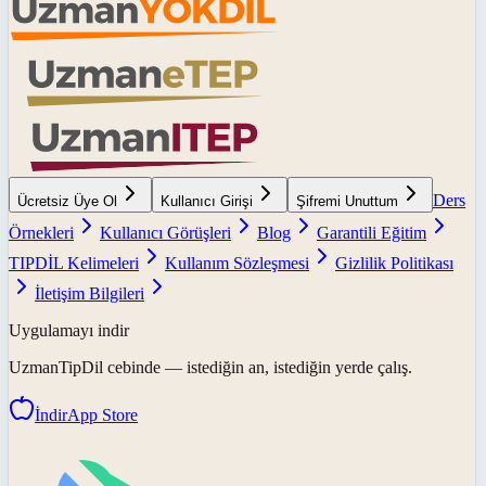
Ders
Ücretsiz Üye Ol
Kullanıcı Girişi
Şifremi Unuttum
Örnekleri
Kullanıcı Görüşleri
Blog
Garantili Eğitim
TIPDİL Kelimeleri
Kullanım Sözleşmesi
Gizlilik Politikası
İletişim Bilgileri
Uygulamayı indir
UzmanTipDil
cebinde — istediğin an, istediğin yerde çalış.
İndir
App Store