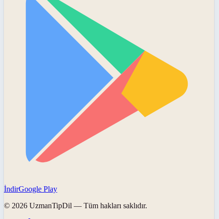
İndir
Google Play
©
2026
UzmanTipDil
— Tüm hakları saklıdır.