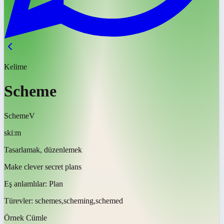
Kelime
Scheme
Scheme
V
skiːm
Tasarlamak, düzenlemek
Make clever secret plans
Eş anlamlılar:
Plan
Türevler:
schemes,scheming,schemed
Örnek Cümle