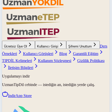
Ders
Ücretsiz Üye Ol
Kullanıcı Girişi
Şifremi Unuttum
Örnekleri
Kullanıcı Görüşleri
Blog
Garantili Eğitim
TIPDİL Kelimeleri
Kullanım Sözleşmesi
Gizlilik Politikası
İletişim Bilgileri
Uygulamayı indir
UzmanTipDil
cebinde — istediğin an, istediğin yerde çalış.
İndir
App Store