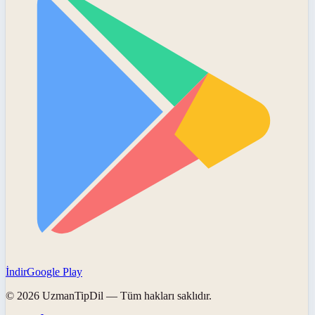
İndir
Google Play
©
2026
UzmanTipDil
— Tüm hakları saklıdır.