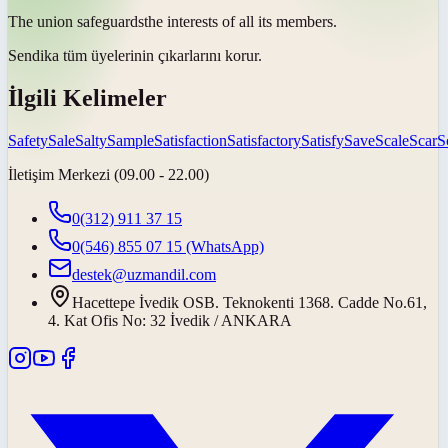
The union
safeguards
the interests of all its members.
Sendika tüm üyelerinin çıkarlarını
korur
.
İlgili Kelimeler
Safety
Sale
Salty
Sample
Satisfaction
Satisfactory
Satisfy
Save
Scale
Scar
S
İletişim Merkezi (09.00 - 22.00)
0(312) 911 37 15
0(546) 855 07 15
(WhatsApp)
destek@uzmandil.com
Hacettepe İvedik OSB. Teknokenti 1368. Cadde No.61,
4. Kat Ofis No: 32 İvedik / ANKARA