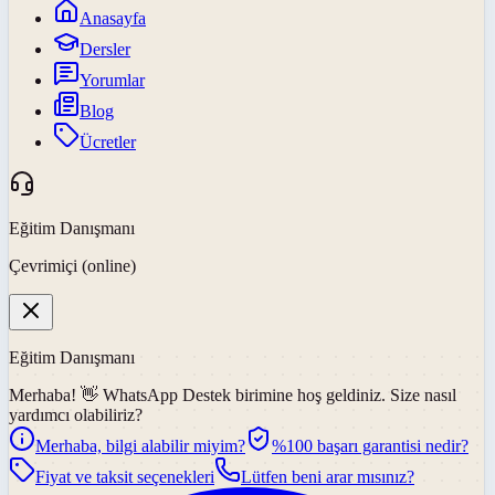
Anasayfa
Dersler
Yorumlar
Blog
Ücretler
Eğitim Danışmanı
Çevrimiçi (online)
Eğitim Danışmanı
Merhaba! 👋
WhatsApp Destek
birimine hoş geldiniz. Size nasıl
yardımcı olabiliriz?
Merhaba, bilgi alabilir miyim?
%100 başarı garantisi nedir?
Fiyat ve taksit seçenekleri
Lütfen beni arar mısınız?