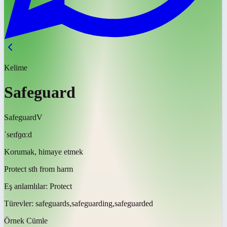
Kelime
Safeguard
Safeguard
V
ˈseɪfɡɑːd
Korumak, himaye etmek
Protect sth from harm
Eş anlamlılar:
Protect
Türevler:
safeguards,safeguarding,safeguarded
Örnek Cümle