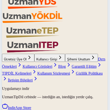
Ders
Ücretsiz Üye Ol
Kullanıcı Girişi
Şifremi Unuttum
Örnekleri
Kullanıcı Görüşleri
Blog
Garantili Eğitim
TIPDİL Kelimeleri
Kullanım Sözleşmesi
Gizlilik Politikası
İletişim Bilgileri
Uygulamayı indir
UzmanTipDil
cebinde — istediğin an, istediğin yerde çalış.
İndir
App Store