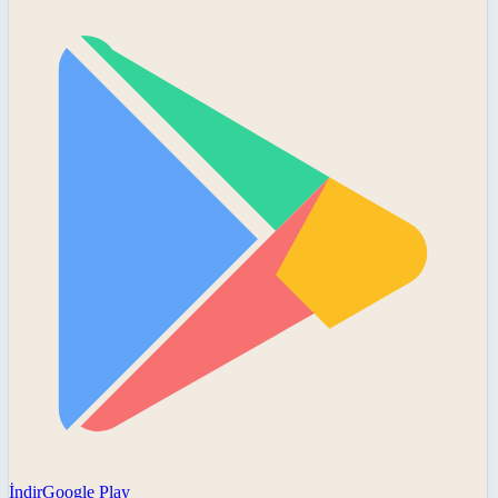
İndir
Google Play