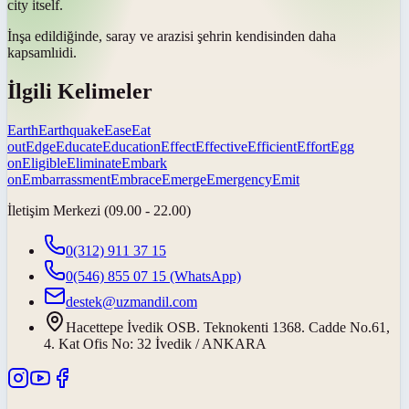
city itself.
İnşa edildiğinde, saray ve arazisi şehrin kendisinden daha
kapsamlı
idi.
İlgili Kelimeler
Earth
Earthquake
Ease
Eat
out
Edge
Educate
Education
Effect
Effective
Efficient
Effort
Egg
on
Eligible
Eliminate
Embark
on
Embarrassment
Embrace
Emerge
Emergency
Emit
İletişim Merkezi (09.00 - 22.00)
0(312) 911 37 15
0(546) 855 07 15
(WhatsApp)
destek@uzmandil.com
Hacettepe İvedik OSB. Teknokenti 1368. Cadde No.61,
4. Kat Ofis No: 32 İvedik / ANKARA