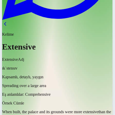
Kelime
Extensive
Extensive
Adj
ɪkˈstensɪv
Kapsamlı, detaylı, yaygın
Spreading over a large area
Eş anlamlılar:
Comprehensive
Örnek Cümle
When built, the palace and its grounds were more
extensive
than the