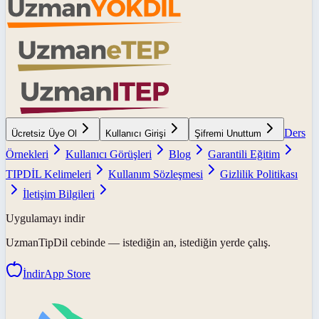
Ders
Ücretsiz Üye Ol
Kullanıcı Girişi
Şifremi Unuttum
Örnekleri
Kullanıcı Görüşleri
Blog
Garantili Eğitim
TIPDİL Kelimeleri
Kullanım Sözleşmesi
Gizlilik Politikası
İletişim Bilgileri
Uygulamayı indir
UzmanTipDil
cebinde — istediğin an, istediğin yerde çalış.
İndir
App Store