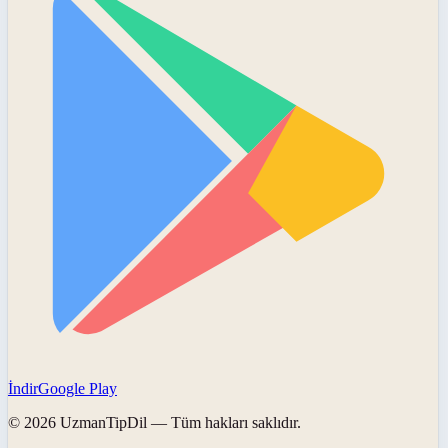
İndir
Google Play
©
2026
UzmanTipDil
— Tüm hakları saklıdır.