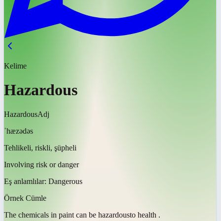
Kelime
Hazardous
Hazardous
Adj
ˈhæzədəs
Tehlikeli, riskli, şüpheli
Involving risk or danger
Eş anlamlılar:
Dangerous
Örnek Cümle
The chemicals in paint can be
hazardous
to health .