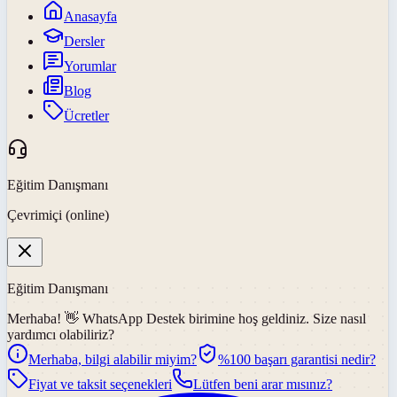
Anasayfa
Dersler
Yorumlar
Blog
Ücretler
Eğitim Danışmanı
Çevrimiçi (online)
Eğitim Danışmanı
Merhaba! 👋
WhatsApp Destek
birimine hoş geldiniz. Size nasıl
yardımcı olabiliriz?
Merhaba, bilgi alabilir miyim?
%100 başarı garantisi nedir?
Fiyat ve taksit seçenekleri
Lütfen beni arar mısınız?