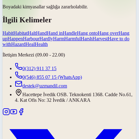
Boyadaki kimyasallar sağlığa
zararlı
olabilir.
İlgili Kelimeler
Habit
Habitat
Halt
Hand
Hand in
Handle
Hang onto
Hang over
Hang
up
Happen
Harbour
Hardly
Harm
Harmful
Harsh
Harvest
Have to do
with
Hazard
Heal
Health
İletişim Merkezi (09.00 - 22.00)
0(312) 911 37 15
0(546) 855 07 15
(WhatsApp)
destek@uzmandil.com
Hacettepe İvedik OSB. Teknokenti 1368. Cadde No.61,
4. Kat Ofis No: 32 İvedik / ANKARA