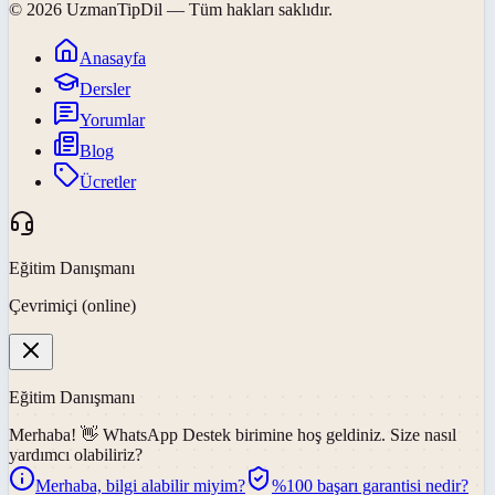
©
2026
UzmanTipDil
— Tüm hakları saklıdır.
Anasayfa
Dersler
Yorumlar
Blog
Ücretler
Eğitim Danışmanı
Çevrimiçi (online)
Eğitim Danışmanı
Merhaba! 👋
WhatsApp Destek
birimine hoş geldiniz. Size nasıl
yardımcı olabiliriz?
Merhaba, bilgi alabilir miyim?
%100 başarı garantisi nedir?