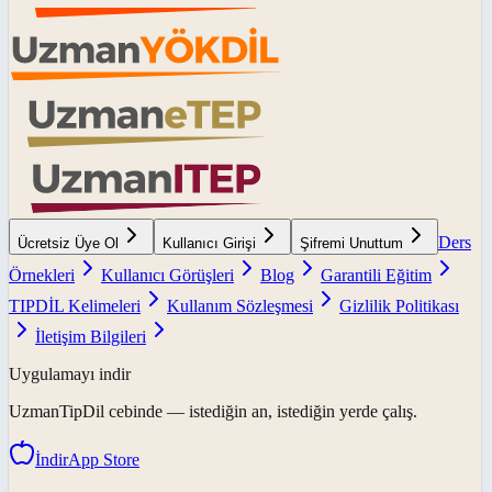
Ders
Ücretsiz Üye Ol
Kullanıcı Girişi
Şifremi Unuttum
Örnekleri
Kullanıcı Görüşleri
Blog
Garantili Eğitim
TIPDİL Kelimeleri
Kullanım Sözleşmesi
Gizlilik Politikası
İletişim Bilgileri
Uygulamayı indir
UzmanTipDil
cebinde — istediğin an, istediğin yerde çalış.
İndir
App Store