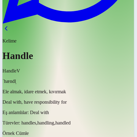
Kelime
Handle
Handle
V
ˈhændl̩
Ele almak, idare etmek, kıvırmak
Deal with, have responsibility for
Eş anlamlılar:
Deal with
Türevler:
handles,handling,handled
Örnek Cümle