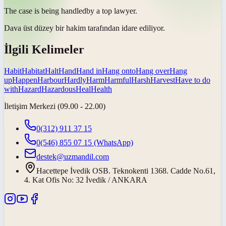
The case is being
handled
by a top lawyer.
Dava üst düzey bir hakim tarafından
idare ediliyor
.
İlgili Kelimeler
Habit
Habitat
Halt
Hand
Hand in
Hang onto
Hang over
Hang
up
Happen
Harbour
Hardly
Harm
Harmful
Harsh
Harvest
Have to do
with
Hazard
Hazardous
Heal
Health
İletişim Merkezi (09.00 - 22.00)
0(312) 911 37 15
0(546) 855 07 15
(WhatsApp)
destek@uzmandil.com
Hacettepe İvedik OSB. Teknokenti 1368. Cadde No.61,
4. Kat Ofis No: 32 İvedik / ANKARA