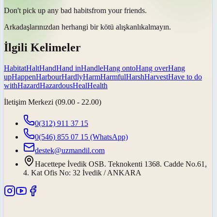
Don't pick up any bad
habits
from your friends.
Arkadaşlarınızdan herhangi bir kötü
alışkanlık
almayın.
İlgili Kelimeler
Habitat
Halt
Hand
Hand in
Handle
Hang onto
Hang over
Hang
up
Happen
Harbour
Hardly
Harm
Harmful
Harsh
Harvest
Have to do
with
Hazard
Hazardous
Heal
Health
İletişim Merkezi (09.00 - 22.00)
0(312) 911 37 15
0(546) 855 07 15
(WhatsApp)
destek@uzmandil.com
Hacettepe İvedik OSB. Teknokenti 1368. Cadde No.61,
4. Kat Ofis No: 32 İvedik / ANKARA