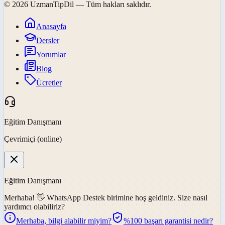
©
2026
UzmanTipDil
— Tüm hakları saklıdır.
Anasayfa
Dersler
Yorumlar
Blog
Ücretler
Eğitim Danışmanı
Çevrimiçi (online)
Eğitim Danışmanı
Merhaba! 👋
WhatsApp Destek
birimine hoş geldiniz. Size nasıl
yardımcı olabiliriz?
Merhaba, bilgi alabilir miyim?
%100 başarı garantisi nedir?