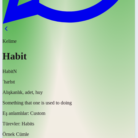
Kelime
Habit
Habit
N
ˈhæbɪt
Alışkanlık, adet, huy
Something that one is used to doing
Eş anlamlılar:
Custom
Türevler:
Habits
Örnek Cümle