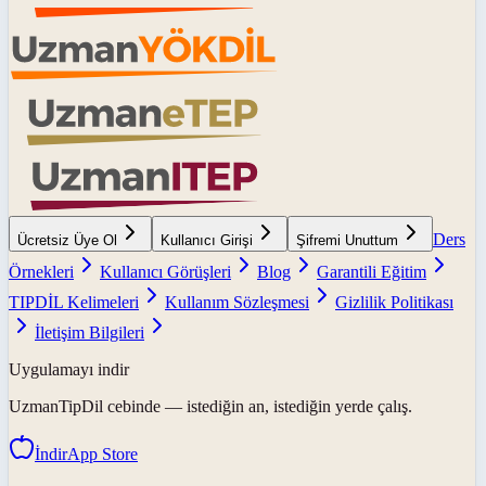
Ders
Ücretsiz Üye Ol
Kullanıcı Girişi
Şifremi Unuttum
Örnekleri
Kullanıcı Görüşleri
Blog
Garantili Eğitim
TIPDİL Kelimeleri
Kullanım Sözleşmesi
Gizlilik Politikası
İletişim Bilgileri
Uygulamayı indir
UzmanTipDil
cebinde — istediğin an, istediğin yerde çalış.
İndir
App Store