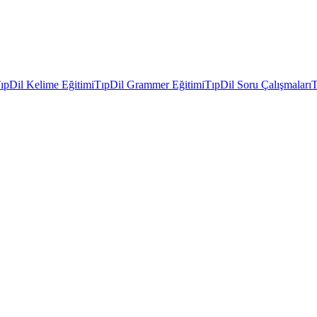
ıpDil Kelime Eğitimi
TıpDil Grammer Eğitimi
TıpDil Soru Çalışmaları
T