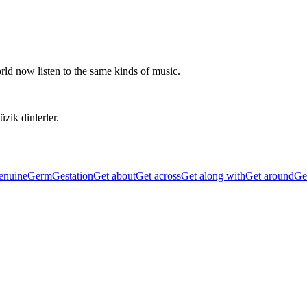
rld now listen to the same kinds of music.
zik dinlerler.
enuine
Germ
Gestation
Get about
Get across
Get along with
Get around
Get