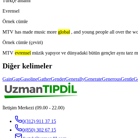
Türkçe anlamı
Evrensel
Örnek cümle
MTV has made music more
global
, and young people all over the wo
Örnek cümle (çeviri)
MTV
evrensel
müzik yapıyor ve dünyadaki bütün gençler aynı tarz mü
Diğer kelimeler
Gain
Gap
Gasoline
Gather
Gender
Generally
Generate
Generous
Gentle
G
İletişim Merkezi (09.00 - 22.00)
0(312) 911 37 15
0(850) 302 67 15