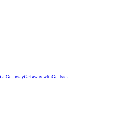
 at
Get away
Get away with
Get back