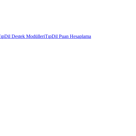
ıpDil Destek Modülleri
TıpDil Puan Hesaplama