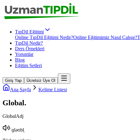
TıpDil Eğitimi
Online TıpDil Eğitimi Nedir?
Online Eğitimimiz Nasıl Çalışır?
T
TıpDil Nedir?
Ders Örnekleri
Yorumlar
Blog
Eğitim Setleri
Giriş Yap
Ücretsiz Üye Ol
Ana Sayfa
Kelime Listesi
Global
.
Global
Adj
ˈɡləʊbl̩