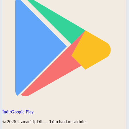
İndir
Google Play
©
2026
UzmanTipDil
— Tüm hakları saklıdır.