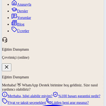
Anasayfa
Dersler
Yorumlar
Blog
Ücretler
Eğitim Danışmanı
Çevrimiçi (online)
Eğitim Danışmanı
Merhaba! 👋
WhatsApp Destek
birimine hoş geldiniz. Size nasıl
yardımcı olabiliriz?
Merhaba, bilgi alabilir miyim?
%100 başarı garantisi nedir?
Fiyat ve taksit seçenekleri
Lütfen beni arar mısınız?