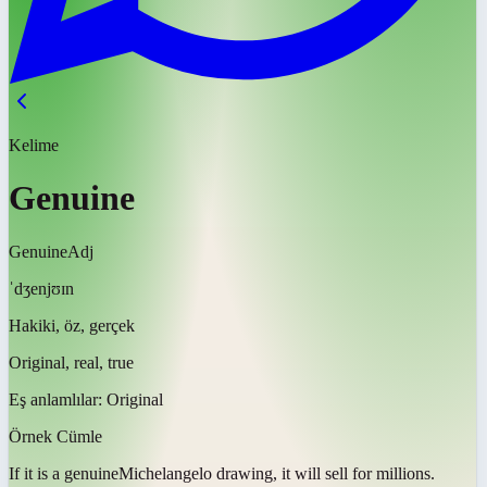
Kelime
Genuine
Genuine
Adj
ˈdʒenjʊɪn
Hakiki, öz, gerçek
Original, real, true
Eş anlamlılar:
Original
Örnek Cümle
If it is a
genuine
Michelangelo drawing, it will sell for millions.