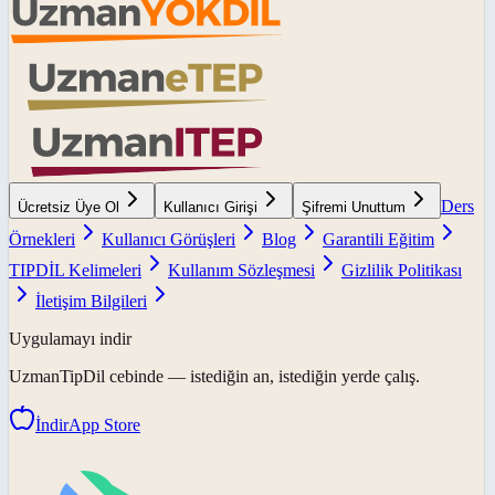
Ders
Ücretsiz Üye Ol
Kullanıcı Girişi
Şifremi Unuttum
Örnekleri
Kullanıcı Görüşleri
Blog
Garantili Eğitim
TIPDİL Kelimeleri
Kullanım Sözleşmesi
Gizlilik Politikası
İletişim Bilgileri
Uygulamayı indir
UzmanTipDil
cebinde — istediğin an, istediğin yerde çalış.
İndir
App Store