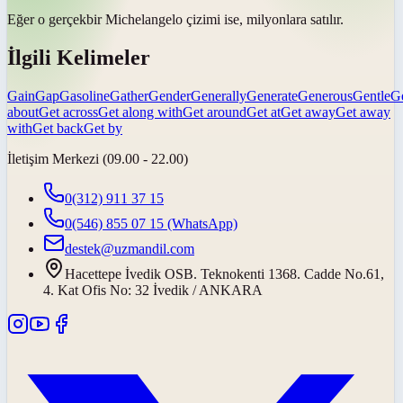
Eğer o
gerçek
bir Michelangelo çizimi ise, milyonlara satılır.
İlgili Kelimeler
Gain
Gap
Gasoline
Gather
Gender
Generally
Generate
Generous
Gentle
G
about
Get across
Get along with
Get around
Get at
Get away
Get away
with
Get back
Get by
İletişim Merkezi (09.00 - 22.00)
0(312) 911 37 15
0(546) 855 07 15
(WhatsApp)
destek@uzmandil.com
Hacettepe İvedik OSB. Teknokenti 1368. Cadde No.61,
4. Kat Ofis No: 32 İvedik / ANKARA