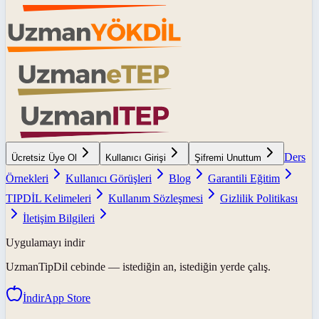
Ders
Ücretsiz Üye Ol
Kullanıcı Girişi
Şifremi Unuttum
Örnekleri
Kullanıcı Görüşleri
Blog
Garantili Eğitim
TIPDİL Kelimeleri
Kullanım Sözleşmesi
Gizlilik Politikası
İletişim Bilgileri
Uygulamayı indir
UzmanTipDil
cebinde — istediğin an, istediğin yerde çalış.
İndir
App Store