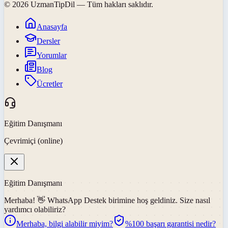
©
2026
UzmanTipDil
— Tüm hakları saklıdır.
Anasayfa
Dersler
Yorumlar
Blog
Ücretler
Eğitim Danışmanı
Çevrimiçi (online)
Eğitim Danışmanı
Merhaba! 👋
WhatsApp Destek
birimine hoş geldiniz. Size nasıl
yardımcı olabiliriz?
Merhaba, bilgi alabilir miyim?
%100 başarı garantisi nedir?