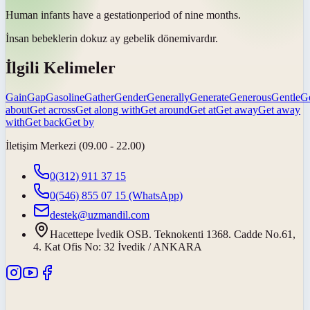
Human infants have a
gestation
period of nine months.
İnsan bebeklerin dokuz ay
gebelik dönemi
vardır.
İlgili Kelimeler
Gain
Gap
Gasoline
Gather
Gender
Generally
Generate
Generous
Gentle
G
about
Get across
Get along with
Get around
Get at
Get away
Get away
with
Get back
Get by
İletişim Merkezi (09.00 - 22.00)
0(312) 911 37 15
0(546) 855 07 15
(WhatsApp)
destek@uzmandil.com
Hacettepe İvedik OSB. Teknokenti 1368. Cadde No.61,
4. Kat Ofis No: 32 İvedik / ANKARA