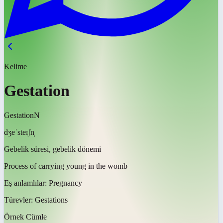
Kelime
Gestation
Gestation
N
dʒeˈsteɪʃn̩
Gebelik süresi, gebelik dönemi
Process of carrying young in the womb
Eş anlamlılar:
Pregnancy
Türevler:
Gestations
Örnek Cümle