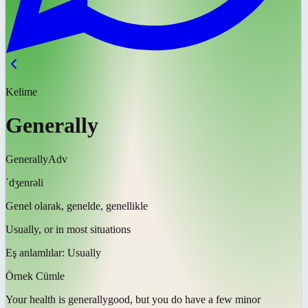
Kelime
Generally
Generally
Adv
ˈdʒenrəli
Genel olarak, genelde, genellikle
Usually, or in most situations
Eş anlamlılar:
Usually
Örnek Cümle
Your health is
generally
good, but you do have a few minor