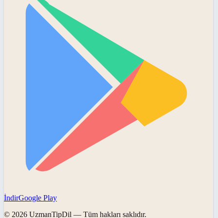
İndir
Google Play
©
2026
UzmanTipDil
— Tüm hakları saklıdır.