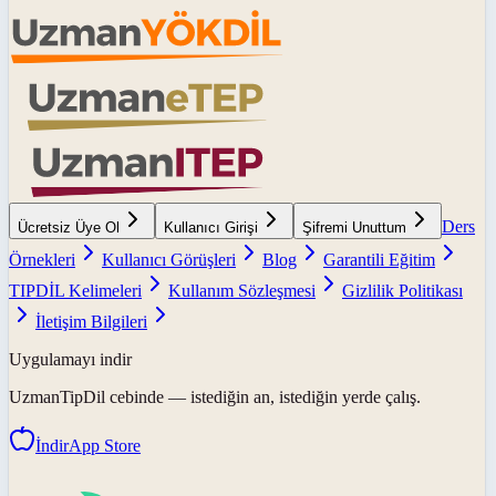
Ders
Ücretsiz Üye Ol
Kullanıcı Girişi
Şifremi Unuttum
Örnekleri
Kullanıcı Görüşleri
Blog
Garantili Eğitim
TIPDİL Kelimeleri
Kullanım Sözleşmesi
Gizlilik Politikası
İletişim Bilgileri
Uygulamayı indir
UzmanTipDil
cebinde — istediğin an, istediğin yerde çalış.
İndir
App Store