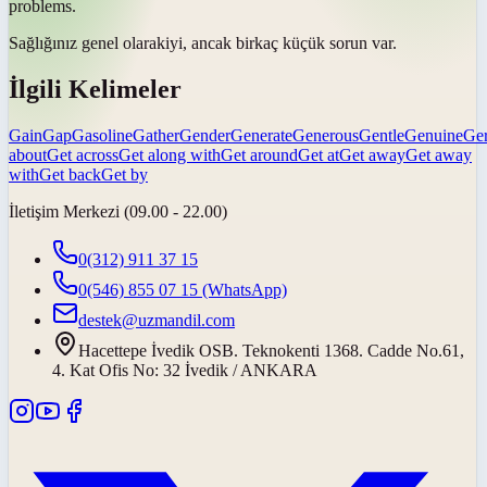
problems.
Sağlığınız
genel olarak
iyi, ancak birkaç küçük sorun var.
İlgili Kelimeler
Gain
Gap
Gasoline
Gather
Gender
Generate
Generous
Gentle
Genuine
Ge
about
Get across
Get along with
Get around
Get at
Get away
Get away
with
Get back
Get by
İletişim Merkezi (09.00 - 22.00)
0(312) 911 37 15
0(546) 855 07 15
(WhatsApp)
destek@uzmandil.com
Hacettepe İvedik OSB. Teknokenti 1368. Cadde No.61,
4. Kat Ofis No: 32 İvedik / ANKARA