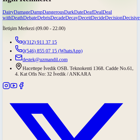
Dairy
Damage
Damp
Dangerous
Dark
Date
Deaf
Deal
Deal
with
Death
Debate
Debris
Decade
Decay
Deceit
Decide
Decision
Decisive
İletişim Merkezi (09.00 - 22.00)
0(312) 911 37 15
0(546) 855 07 15
(WhatsApp)
destek@uzmandil.com
Hacettepe İvedik OSB. Teknokenti 1368. Cadde No.61,
4. Kat Ofis No: 32 İvedik / ANKARA