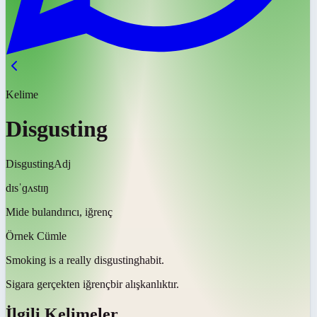
Kelime
Disgusting
Disgusting
Adj
dɪsˈɡʌstɪŋ
Mide bulandırıcı, iğrenç
Örnek Cümle
Smoking is a really
disgusting
habit.
Sigara gerçekten
iğrenç
bir alışkanlıktır.
İlgili Kelimeler