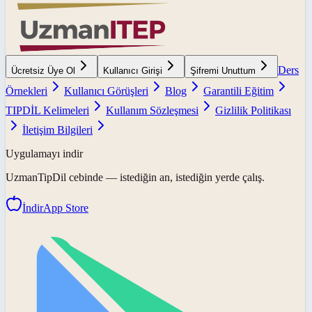
Ders
Ücretsiz Üye Ol
Kullanıcı Girişi
Şifremi Unuttum
Örnekleri
Kullanıcı Görüşleri
Blog
Garantili Eğitim
TIPDİL Kelimeleri
Kullanım Sözleşmesi
Gizlilik Politikası
İletişim Bilgileri
Uygulamayı indir
UzmanTipDil
cebinde — istediğin an, istediğin yerde çalış.
İndir
App Store