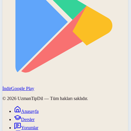
İndir
Google Play
©
2026
UzmanTipDil
— Tüm hakları saklıdır.
Anasayfa
Dersler
Yorumlar