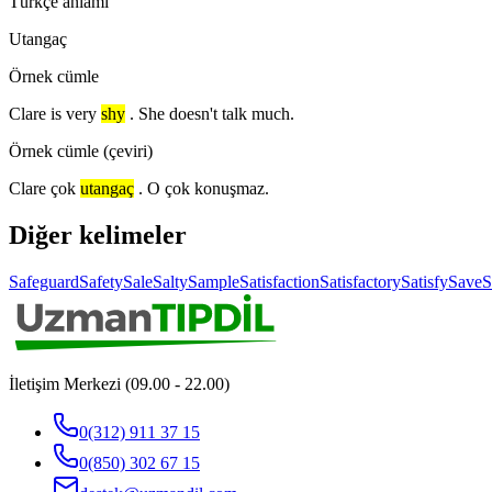
Türkçe anlamı
Utangaç
Örnek cümle
Clare is very
shy
. She doesn't talk much.
Örnek cümle (çeviri)
Clare çok
utangaç
. O çok konuşmaz.
Diğer kelimeler
Safeguard
Safety
Sale
Salty
Sample
Satisfaction
Satisfactory
Satisfy
Save
S
İletişim Merkezi (09.00 - 22.00)
0(312) 911 37 15
0(850) 302 67 15