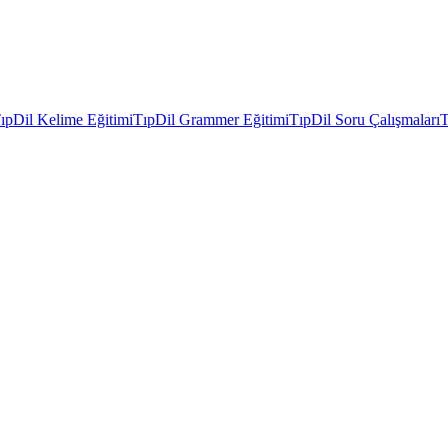
ıpDil Kelime Eğitimi
TıpDil Grammer Eğitimi
TıpDil Soru Çalışmaları
T