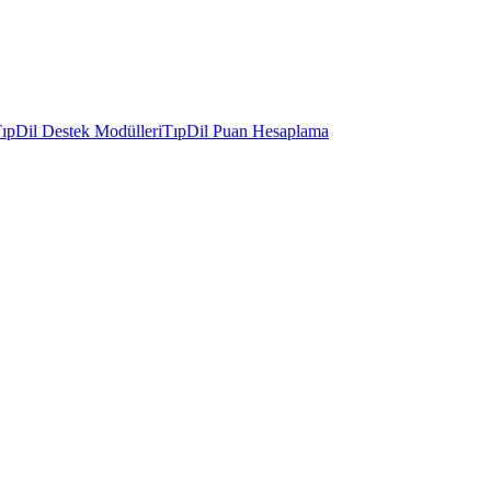
ıpDil Destek Modülleri
TıpDil Puan Hesaplama