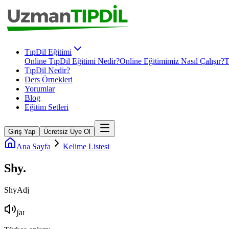
TıpDil Eğitimi
Online TıpDil Eğitimi Nedir?
Online Eğitimimiz Nasıl Çalışır?
T
TıpDil Nedir?
Ders Örnekleri
Yorumlar
Blog
Eğitim Setleri
Giriş Yap
Ücretsiz Üye Ol
Ana Sayfa
Kelime Listesi
Shy
.
Shy
Adj
ʃaɪ