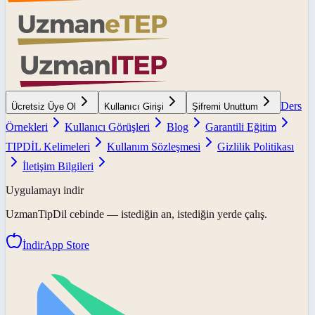
Ders
Ücretsiz Üye Ol
Kullanıcı Girişi
Şifremi Unuttum
Örnekleri
Kullanıcı Görüşleri
Blog
Garantili Eğitim
TIPDİL Kelimeleri
Kullanım Sözleşmesi
Gizlilik Politikası
İletişim Bilgileri
Uygulamayı indir
UzmanTipDil
cebinde — istediğin an, istediğin yerde çalış.
İndir
App Store