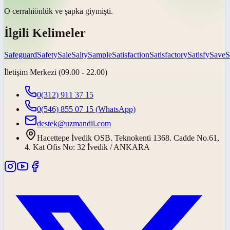
O
cerrahi
önlük ve şapka giymişti.
İlgili Kelimeler
Safeguard
Safety
Sale
Salty
Sample
Satisfaction
Satisfactory
Satisfy
Save
S
İletişim Merkezi (09.00 - 22.00)
0(312) 911 37 15
0(546) 855 07 15
(WhatsApp)
destek@uzmandil.com
Hacettepe İvedik OSB. Teknokenti 1368. Cadde No.61,
4. Kat Ofis No: 32 İvedik / ANKARA