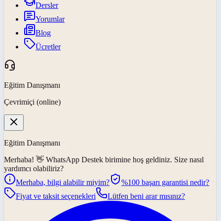
Dersler
Yorumlar
Blog
Ücretler
Eğitim Danışmanı
Çevrimiçi (online)
Eğitim Danışmanı
Merhaba! 👋
WhatsApp Destek
birimine hoş geldiniz. Size nasıl
yardımcı olabiliriz?
Merhaba, bilgi alabilir miyim?
%100 başarı garantisi nedir?
Fiyat ve taksit seçenekleri
Lütfen beni arar mısınız?