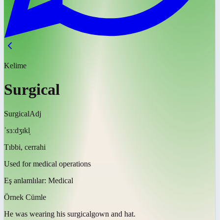
Kelime
Surgical
Surgical
Adj
ˈsɜːdʒɪkl̩
Tıbbi, cerrahi
Used for medical operations
Eş anlamlılar:
Medical
Örnek Cümle
He was wearing his
surgical
gown and hat.