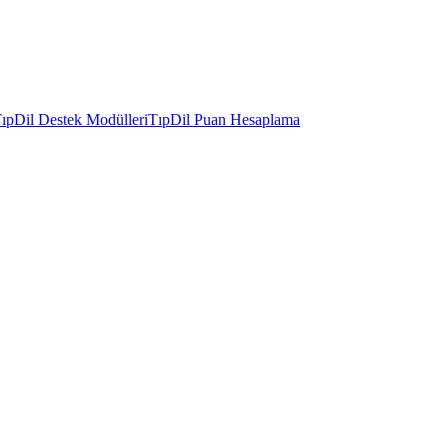
ıpDil Destek Modülleri
TıpDil Puan Hesaplama