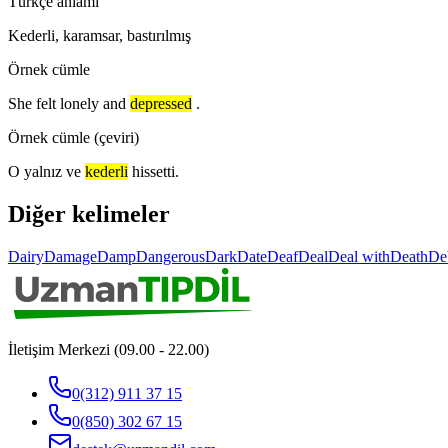
Türkçe anlamı
Kederli, karamsar, bastırılmış
Örnek cümle
She felt lonely and
depressed
.
Örnek cümle (çeviri)
O yalnız ve
kederli
hissetti.
Diğer kelimeler
Dairy
Damage
Damp
Dangerous
Dark
Date
Deaf
Deal
Deal with
Death
De
İletişim Merkezi (09.00 - 22.00)
0(312) 911 37 15
0(850) 302 67 15