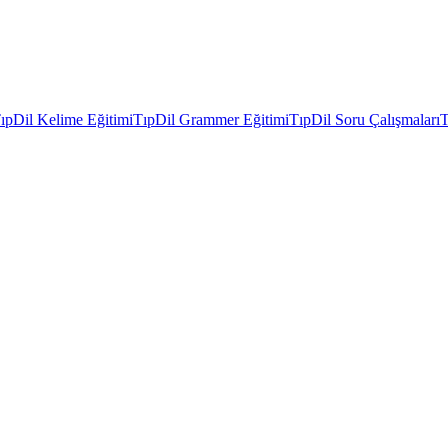
ıpDil Kelime Eğitimi
TıpDil Grammer Eğitimi
TıpDil Soru Çalışmaları
T