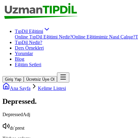
TıpDil Eğitimi
Online TıpDil Eğitimi Nedir?
Online Eğitimimiz Nasıl Çalışır?
T
TıpDil Nedir?
Ders Örnekleri
Yorumlar
Blog
Eğitim Setleri
Giriş Yap
Ücretsiz Üye Ol
Ana Sayfa
Kelime Listesi
Depressed
.
Depressed
Adj
dɪˈprest