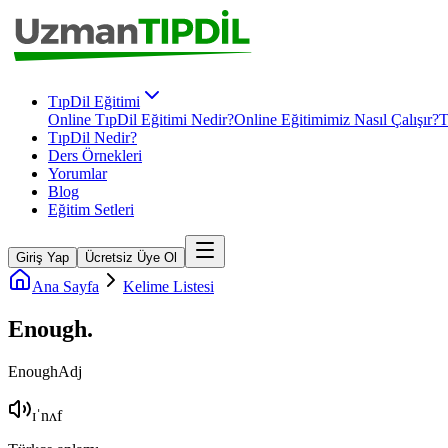
TıpDil Eğitimi
Online TıpDil Eğitimi Nedir?
Online Eğitimimiz Nasıl Çalışır?
T
TıpDil Nedir?
Ders Örnekleri
Yorumlar
Blog
Eğitim Setleri
Giriş Yap
Ücretsiz Üye Ol
Ana Sayfa
Kelime Listesi
Enough
.
Enough
Adj
ɪˈnʌf