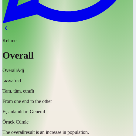
Kelime
Overall
Overall
Adj
ˌəʊvəˈrɔːl
Tam, tüm, etraflı
From one end to the other
Eş anlamlılar:
General
Örnek Cümle
The
overall
result is an increase in population.