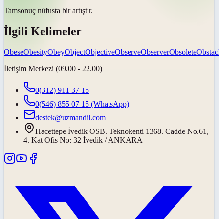
Tam
sonuç nüfusta bir artıştır.
İlgili Kelimeler
Obese
Obesity
Obey
Object
Objective
Observe
Observer
Obsolete
Obstac
İletişim Merkezi (09.00 - 22.00)
0(312) 911 37 15
0(546) 855 07 15
(WhatsApp)
destek@uzmandil.com
Hacettepe İvedik OSB. Teknokenti 1368. Cadde No.61,
4. Kat Ofis No: 32 İvedik / ANKARA