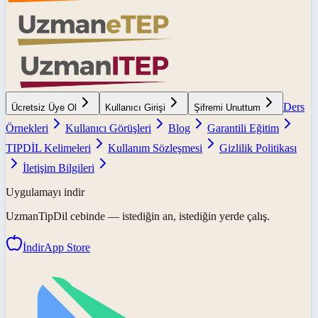
Ders
Ücretsiz Üye Ol
Kullanıcı Girişi
Şifremi Unuttum
Örnekleri
Kullanıcı Görüşleri
Blog
Garantili Eğitim
TIPDİL Kelimeleri
Kullanım Sözleşmesi
Gizlilik Politikası
İletişim Bilgileri
Uygulamayı indir
UzmanTipDil
cebinde — istediğin an, istediğin yerde çalış.
İndir
App Store