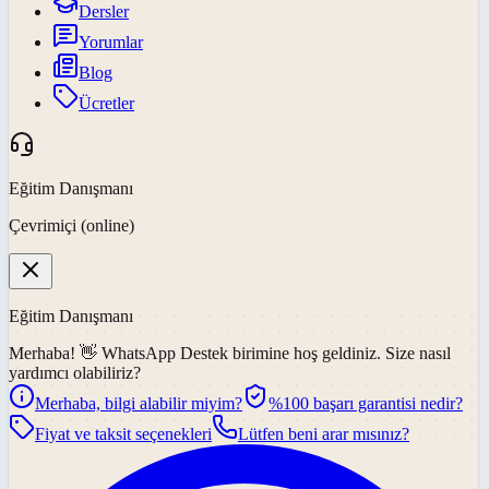
Dersler
Yorumlar
Blog
Ücretler
Eğitim Danışmanı
Çevrimiçi (online)
Eğitim Danışmanı
Merhaba! 👋
WhatsApp Destek
birimine hoş geldiniz. Size nasıl
yardımcı olabiliriz?
Merhaba, bilgi alabilir miyim?
%100 başarı garantisi nedir?
Fiyat ve taksit seçenekleri
Lütfen beni arar mısınız?