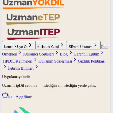
Ders
Ücretsiz Üye Ol
Kullanıcı Girişi
Şifremi Unuttum
Örnekleri
Kullanıcı Görüşleri
Blog
Garantili Eğitim
TIPDİL Kelimeleri
Kullanım Sözleşmesi
Gizlilik Politikası
İletişim Bilgileri
Uygulamayı indir
UzmanTipDil
cebinde — istediğin an, istediğin yerde çalış.
İndir
App Store