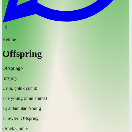
Kelime
Offspring
Offspring
N
ˈɒfsprɪŋ
Ürün, çoluk çocuk
The young of an animal
Eş anlamlılar:
Young
Türevler:
Offspring
Örnek Cümle