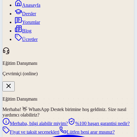
Anasayfa
Dersler
Yorumlar
Blog
Ücretler
Eğitim Danışmanı
Çevrimiçi (online)
Eğitim Danışmanı
Merhaba! 👋
WhatsApp Destek
birimine hoş geldiniz. Size nasıl
yardımcı olabiliriz?
Merhaba, bilgi alabilir miyim?
%100 başarı garantisi nedir?
Fiyat ve taksit seçenekleri
Lütfen beni arar mısınız?