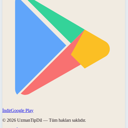
İndir
Google Play
©
2026
UzmanTipDil
— Tüm hakları saklıdır.