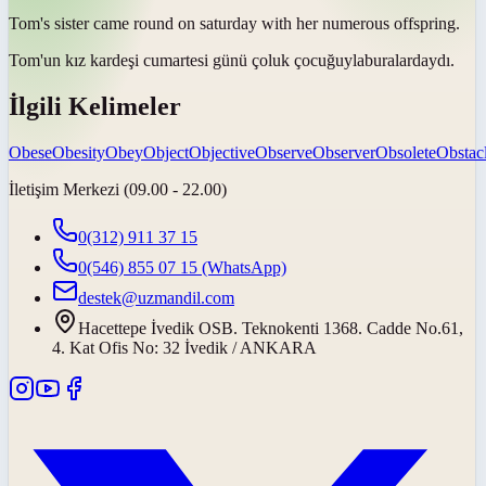
Tom's sister came round on saturday with her numerous
offspring
.
Tom'un kız kardeşi cumartesi günü
çoluk çocuğuyla
buralardaydı.
İlgili Kelimeler
Obese
Obesity
Obey
Object
Objective
Observe
Observer
Obsolete
Obstac
İletişim Merkezi (09.00 - 22.00)
0(312) 911 37 15
0(546) 855 07 15
(WhatsApp)
destek@uzmandil.com
Hacettepe İvedik OSB. Teknokenti 1368. Cadde No.61,
4. Kat Ofis No: 32 İvedik / ANKARA