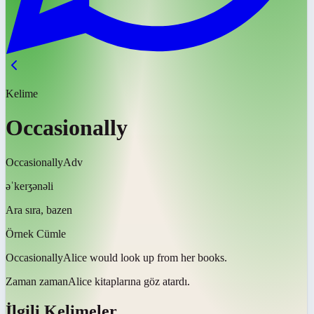
Kelime
Occasionally
Occasionally
Adv
əˈkeɪʒənəli
Ara sıra, bazen
Örnek Cümle
Occasionally
Alice would look up from her books.
Zaman zaman
Alice kitaplarına göz atardı.
İlgili Kelimeler