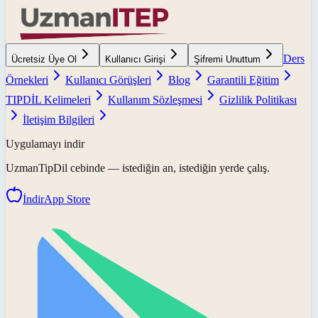
Ders
Ücretsiz Üye Ol
Kullanıcı Girişi
Şifremi Unuttum
Örnekleri
Kullanıcı Görüşleri
Blog
Garantili Eğitim
TIPDİL Kelimeleri
Kullanım Sözleşmesi
Gizlilik Politikası
İletişim Bilgileri
Uygulamayı indir
UzmanTipDil
cebinde — istediğin an, istediğin yerde çalış.
İndir
App Store