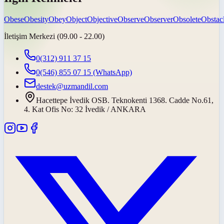
Obese
Obesity
Obey
Object
Objective
Observe
Observer
Obsolete
Obstac
İletişim Merkezi (09.00 - 22.00)
0(312) 911 37 15
0(546) 855 07 15
(WhatsApp)
destek@uzmandil.com
Hacettepe İvedik OSB. Teknokenti 1368. Cadde No.61,
4. Kat Ofis No: 32 İvedik / ANKARA