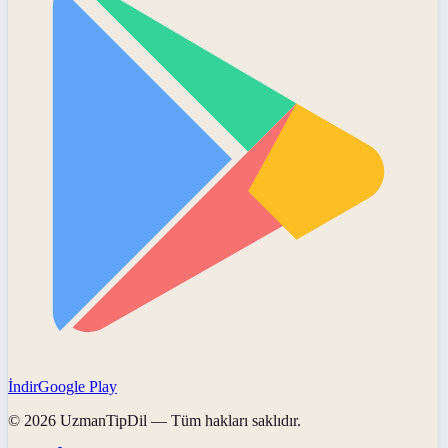
İndir
Google Play
©
2026
UzmanTipDil
— Tüm hakları saklıdır.