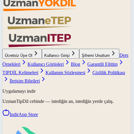
Ders
Ücretsiz Üye Ol
Kullanıcı Girişi
Şifremi Unuttum
Örnekleri
Kullanıcı Görüşleri
Blog
Garantili Eğitim
TIPDİL Kelimeleri
Kullanım Sözleşmesi
Gizlilik Politikası
İletişim Bilgileri
Uygulamayı indir
UzmanTipDil
cebinde — istediğin an, istediğin yerde çalış.
İndir
App Store