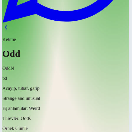
Kelime
Odd
Odd
N
ɒd
Acayip, tuhaf, garip
Strange and unusual
Eş anlamlılar:
Weird
Türevler:
Odds
Örnek Cümle