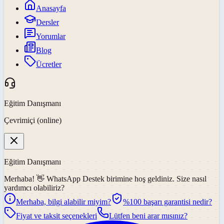
Anasayfa
Dersler
Yorumlar
Blog
Ücretler
Eğitim Danışmanı
Çevrimiçi (online)
Eğitim Danışmanı
Merhaba! 👋
WhatsApp Destek
birimine hoş geldiniz. Size nasıl
yardımcı olabiliriz?
Merhaba, bilgi alabilir miyim?
%100 başarı garantisi nedir?
Fiyat ve taksit seçenekleri
Lütfen beni arar mısınız?