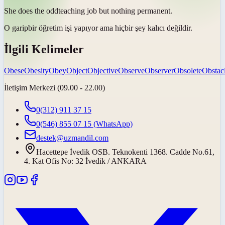
She does the
odd
teaching job but nothing permanent.
O
garip
bir öğretim işi yapıyor ama hiçbir şey kalıcı değildir.
İlgili Kelimeler
Obese
Obesity
Obey
Object
Objective
Observe
Observer
Obsolete
Obstac
İletişim Merkezi (09.00 - 22.00)
0(312) 911 37 15
0(546) 855 07 15
(WhatsApp)
destek@uzmandil.com
Hacettepe İvedik OSB. Teknokenti 1368. Cadde No.61,
4. Kat Ofis No: 32 İvedik / ANKARA