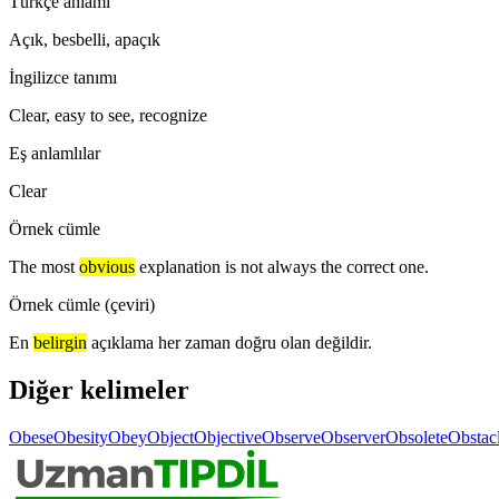
Türkçe anlamı
Açık, besbelli, apaçık
İngilizce tanımı
Clear, easy to see, recognize
Eş anlamlılar
Clear
Örnek cümle
The most
obvious
explanation is not always the correct one.
Örnek cümle (çeviri)
En
belirgin
açıklama her zaman doğru olan değildir.
Diğer kelimeler
Obese
Obesity
Obey
Object
Objective
Observe
Observer
Obsolete
Obstac