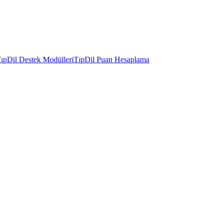
ıpDil Destek Modülleri
TıpDil Puan Hesaplama