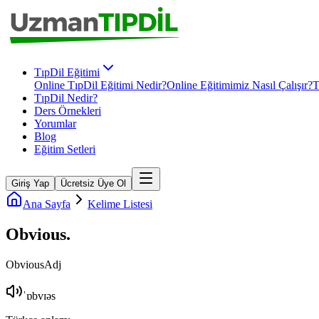
TıpDil Eğitimi
Online TıpDil Eğitimi Nedir?
Online Eğitimimiz Nasıl Çalışır?
T
TıpDil Nedir?
Ders Örnekleri
Yorumlar
Blog
Eğitim Setleri
Giriş Yap
Ücretsiz Üye Ol
Ana Sayfa
Kelime Listesi
Obvious
.
Obvious
Adj
ˈɒbvɪəs