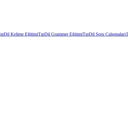
ıpDil Kelime Eğitimi
TıpDil Grammer Eğitimi
TıpDil Soru Çalışmaları
T