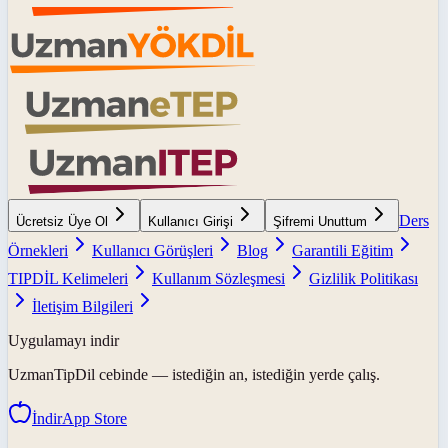
Ders
Ücretsiz Üye Ol
Kullanıcı Girişi
Şifremi Unuttum
Örnekleri
Kullanıcı Görüşleri
Blog
Garantili Eğitim
TIPDİL Kelimeleri
Kullanım Sözleşmesi
Gizlilik Politikası
İletişim Bilgileri
Uygulamayı indir
UzmanTipDil
cebinde — istediğin an, istediğin yerde çalış.
İndir
App Store