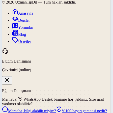
©
2026
UzmanTipDil
— Tüm hakları saklıdır.
Anasayfa
Dersler
Yorumlar
Blog
Ücretler
Eğitim Danışmanı
Çevrimiçi (online)
Eğitim Danışmanı
Merhaba! 👋
WhatsApp Destek
birimine hoş geldiniz. Size nasıl
yardımcı olabiliriz?
Merhaba, bilgi alabilir miyim?
%100 başarı garantisi nedir?