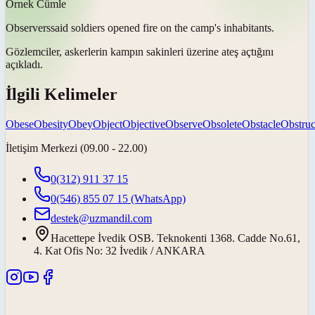
Örnek Cümle
Observers
said soldiers opened fire on the camp's inhabitants.
Gözlemciler
, askerlerin kampın sakinleri üzerine ateş açtığını
açıkladı.
İlgili Kelimeler
Obese
Obesity
Obey
Object
Objective
Observe
Obsolete
Obstacle
Obstruc
İletişim Merkezi (09.00 - 22.00)
0(312) 911 37 15
0(546) 855 07 15
(WhatsApp)
destek@uzmandil.com
Hacettepe İvedik OSB. Teknokenti 1368. Cadde No.61,
4. Kat Ofis No: 32 İvedik / ANKARA