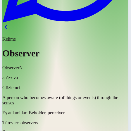
Kelime
Observer
Observer
N
əbˈzɜːvə
Gözlemci
A person who becomes aware (of things or events) through the
senses
Eş anlamlılar:
Beholder, perceiver
Türevler:
observers