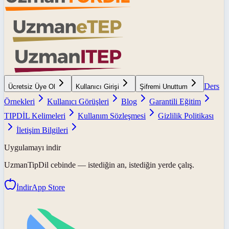
Ders
Ücretsiz Üye Ol
Kullanıcı Girişi
Şifremi Unuttum
Örnekleri
Kullanıcı Görüşleri
Blog
Garantili Eğitim
TIPDİL Kelimeleri
Kullanım Sözleşmesi
Gizlilik Politikası
İletişim Bilgileri
Uygulamayı indir
UzmanTipDil
cebinde — istediğin an, istediğin yerde çalış.
İndir
App Store