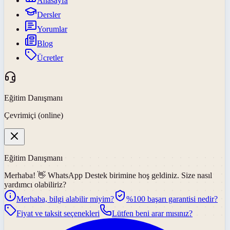
Anasayfa
Dersler
Yorumlar
Blog
Ücretler
Eğitim Danışmanı
Çevrimiçi (online)
Eğitim Danışmanı
Merhaba! 👋
WhatsApp Destek
birimine hoş geldiniz. Size nasıl
yardımcı olabiliriz?
Merhaba, bilgi alabilir miyim?
%100 başarı garantisi nedir?
Fiyat ve taksit seçenekleri
Lütfen beni arar mısınız?