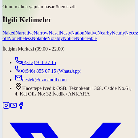
Onun malına yapılan hasar
önemsizdi
.
İlgili Kelimeler
Naked
Narrative
Narrow
Nasal
Nasty
Nation
Native
Nearby
Nearly
Neces
off
Nonetheless
Notable
Notably
Notice
Noticeable
İletişim Merkezi (09.00 - 22.00)
0(312) 911 37 15
0(546) 855 07 15
(WhatsApp)
destek@uzmandil.com
Hacettepe İvedik OSB. Teknokenti 1368. Cadde No.61,
4. Kat Ofis No: 32 İvedik / ANKARA