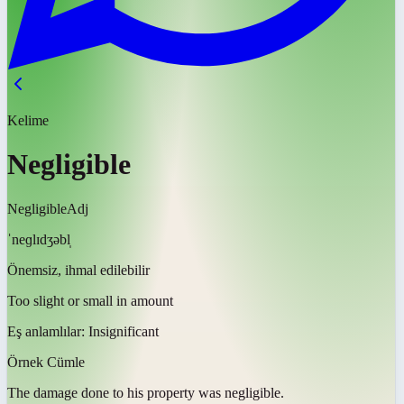
Kelime
Negligible
Negligible
Adj
ˈneɡlɪdʒəbl̩
Önemsiz, ihmal edilebilir
Too slight or small in amount
Eş anlamlılar:
Insignificant
Örnek Cümle
The damage done to his property was
negligible
.