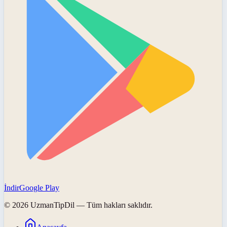
İndir
Google Play
©
2026
UzmanTipDil
— Tüm hakları saklıdır.