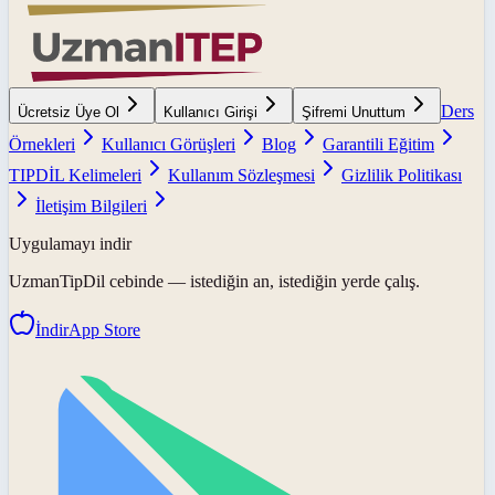
Ders
Ücretsiz Üye Ol
Kullanıcı Girişi
Şifremi Unuttum
Örnekleri
Kullanıcı Görüşleri
Blog
Garantili Eğitim
TIPDİL Kelimeleri
Kullanım Sözleşmesi
Gizlilik Politikası
İletişim Bilgileri
Uygulamayı indir
UzmanTipDil
cebinde — istediğin an, istediğin yerde çalış.
İndir
App Store