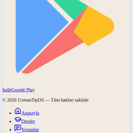
İndir
Google Play
©
2026
UzmanTipDil
— Tüm hakları saklıdır.
Anasayfa
Dersler
Yorumlar