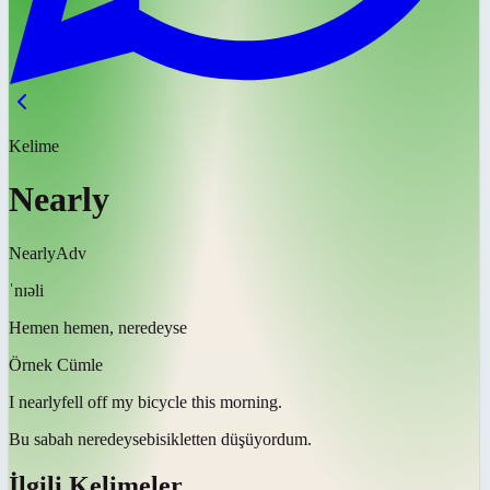
Kelime
Nearly
Nearly
Adv
ˈnɪəli
Hemen hemen, neredeyse
Örnek Cümle
I
nearly
fell off my bicycle this morning.
Bu sabah
neredeyse
bisikletten düşüyordum.
İlgili Kelimeler