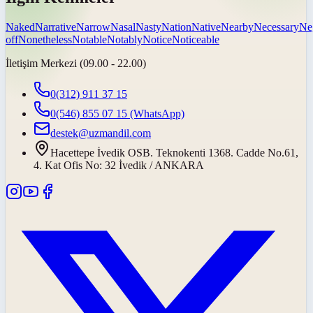
Naked
Narrative
Narrow
Nasal
Nasty
Nation
Native
Nearby
Necessary
Ne
off
Nonetheless
Notable
Notably
Notice
Noticeable
İletişim Merkezi (09.00 - 22.00)
0(312) 911 37 15
0(546) 855 07 15
(WhatsApp)
destek@uzmandil.com
Hacettepe İvedik OSB. Teknokenti 1368. Cadde No.61,
4. Kat Ofis No: 32 İvedik / ANKARA