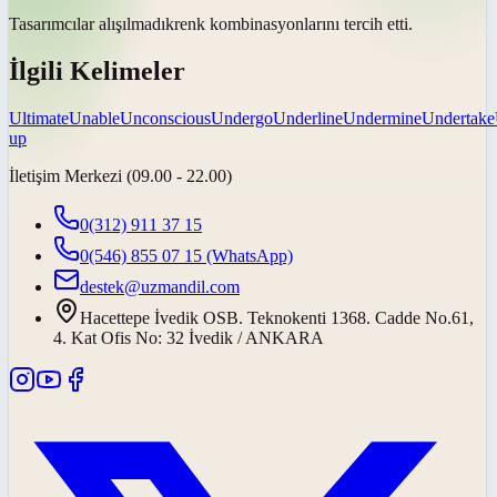
Tasarımcılar
alışılmadık
renk kombinasyonlarını tercih etti.
İlgili Kelimeler
Ultimate
Unable
Unconscious
Undergo
Underline
Undermine
Undertake
up
İletişim Merkezi (09.00 - 22.00)
0(312) 911 37 15
0(546) 855 07 15
(WhatsApp)
destek@uzmandil.com
Hacettepe İvedik OSB. Teknokenti 1368. Cadde No.61,
4. Kat Ofis No: 32 İvedik / ANKARA