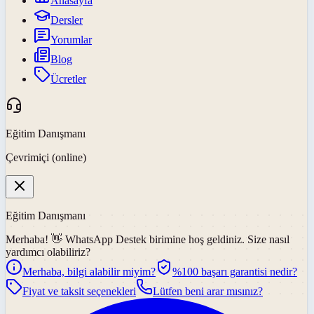
Anasayfa
Dersler
Yorumlar
Blog
Ücretler
Eğitim Danışmanı
Çevrimiçi (online)
Eğitim Danışmanı
Merhaba! 👋
WhatsApp Destek
birimine hoş geldiniz. Size nasıl
yardımcı olabiliriz?
Merhaba, bilgi alabilir miyim?
%100 başarı garantisi nedir?
Fiyat ve taksit seçenekleri
Lütfen beni arar mısınız?