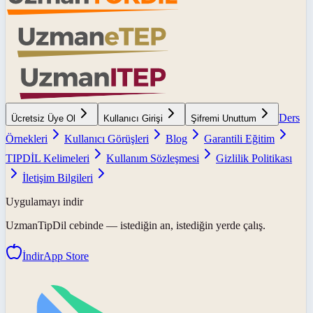
Ders
Ücretsiz Üye Ol
Kullanıcı Girişi
Şifremi Unuttum
Örnekleri
Kullanıcı Görüşleri
Blog
Garantili Eğitim
TIPDİL Kelimeleri
Kullanım Sözleşmesi
Gizlilik Politikası
İletişim Bilgileri
Uygulamayı indir
UzmanTipDil
cebinde — istediğin an, istediğin yerde çalış.
İndir
App Store