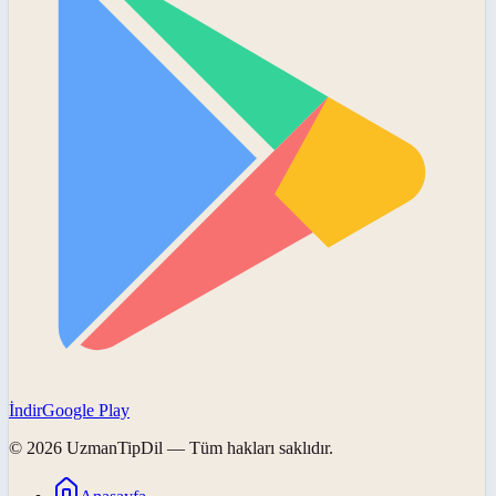
İndir
Google Play
©
2026
UzmanTipDil
— Tüm hakları saklıdır.