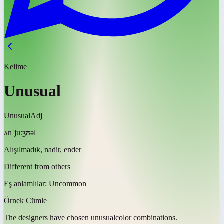
Kelime
Unusual
Unusual
Adj
ʌnˈjuːʒʊəl
Alışılmadık, nadir, ender
Different from others
Eş anlamlılar:
Uncommon
Örnek Cümle
The designers have chosen
unusual
color combinations.