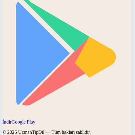
İndir
Google Play
©
2026
UzmanTipDil
— Tüm hakları saklıdır.