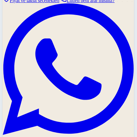
Fiyat ve taksit seçenekleri
Lütfen beni arar mısınız?