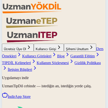
Ders
Ücretsiz Üye Ol
Kullanıcı Girişi
Şifremi Unuttum
Örnekleri
Kullanıcı Görüşleri
Blog
Garantili Eğitim
TIPDİL Kelimeleri
Kullanım Sözleşmesi
Gizlilik Politikası
İletişim Bilgileri
Uygulamayı indir
UzmanTipDil
cebinde — istediğin an, istediğin yerde çalış.
İndir
App Store