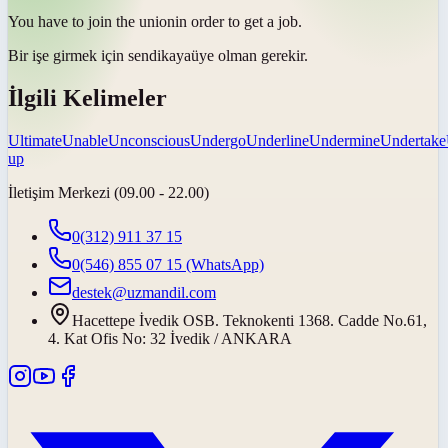
You have to join the
union
in order to get a job.
Bir işe girmek için
sendikaya
üye olman gerekir.
İlgili Kelimeler
Ultimate
Unable
Unconscious
Undergo
Underline
Undermine
Undertake
up
İletişim Merkezi (09.00 - 22.00)
0(312) 911 37 15
0(546) 855 07 15
(WhatsApp)
destek@uzmandil.com
Hacettepe İvedik OSB. Teknokenti 1368. Cadde No.61,
4. Kat Ofis No: 32 İvedik / ANKARA