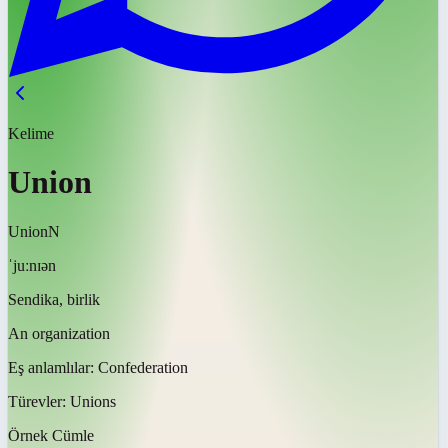
Kelime
Union
Union
N
ˈjuːnɪən
Sendika, birlik
An organization
Eş anlamlılar:
Confederation
Türevler:
Unions
Örnek Cümle