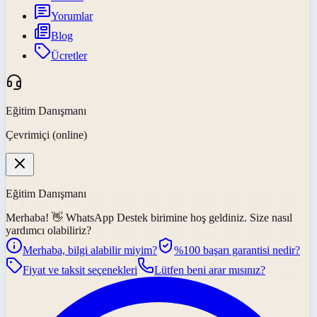
Yorumlar
Blog
Ücretler
Eğitim Danışmanı
Çevrimiçi (online)
Eğitim Danışmanı
Merhaba! 👋
WhatsApp Destek
birimine hoş geldiniz. Size nasıl
yardımcı olabiliriz?
Merhaba, bilgi alabilir miyim?
%100 başarı garantisi nedir?
Fiyat ve taksit seçenekleri
Lütfen beni arar mısınız?