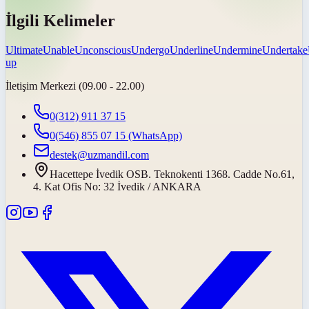
İlgili Kelimeler
Ultimate
Unable
Unconscious
Undergo
Underline
Undermine
Undertake
up
İletişim Merkezi (09.00 - 22.00)
0(312) 911 37 15
0(546) 855 07 15
(WhatsApp)
destek@uzmandil.com
Hacettepe İvedik OSB. Teknokenti 1368. Cadde No.61,
4. Kat Ofis No: 32 İvedik / ANKARA