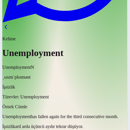
Kelime
Unemployment
Unemployment
N
ˌʌnɪmˈploɪmənt
İşsizlik
Türevler:
Unemployment
Örnek Cümle
Unemployment
has fallen again for the third consecutive month.
İşsizlik
ard arda üçüncü aydır tekrar düşüyor.