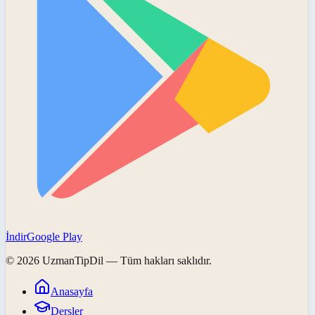
İndir
Google Play
©
2026
UzmanTipDil
— Tüm hakları saklıdır.
Anasayfa
Dersler