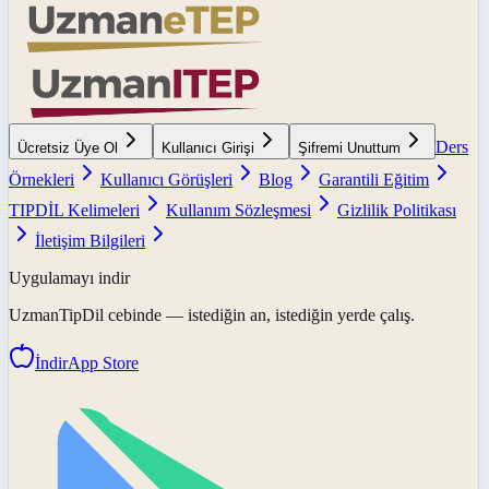
Ders
Ücretsiz Üye Ol
Kullanıcı Girişi
Şifremi Unuttum
Örnekleri
Kullanıcı Görüşleri
Blog
Garantili Eğitim
TIPDİL Kelimeleri
Kullanım Sözleşmesi
Gizlilik Politikası
İletişim Bilgileri
Uygulamayı indir
UzmanTipDil
cebinde — istediğin an, istediğin yerde çalış.
İndir
App Store