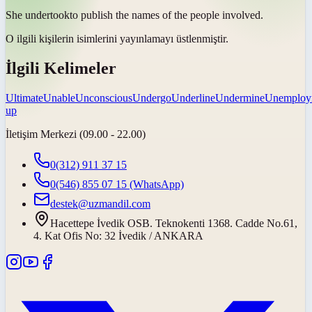
She
undertook
to publish the names of the people involved.
O ilgili kişilerin isimlerini yayınlamayı
üstlenmiştir
.
İlgili Kelimeler
Ultimate
Unable
Unconscious
Undergo
Underline
Undermine
Unemploy
up
İletişim Merkezi (09.00 - 22.00)
0(312) 911 37 15
0(546) 855 07 15
(WhatsApp)
destek@uzmandil.com
Hacettepe İvedik OSB. Teknokenti 1368. Cadde No.61,
4. Kat Ofis No: 32 İvedik / ANKARA