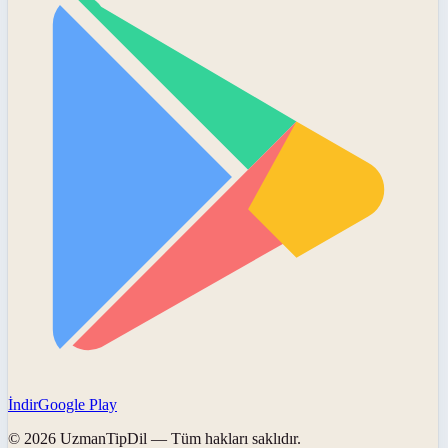
İndir
Google Play
©
2026
UzmanTipDil
— Tüm hakları saklıdır.