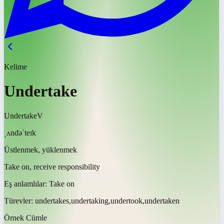
Kelime
Undertake
Undertake
V
ˌʌndəˈteɪk
Üstlenmek, yüklenmek
Take on, receive responsibility
Eş anlamlılar:
Take on
Türevler:
undertakes,undertaking,undertook,undertaken
Örnek Cümle