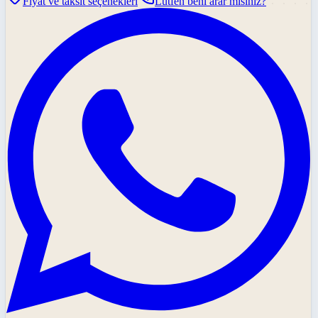
Fiyat ve taksit seçenekleri
Lütfen beni arar mısınız?