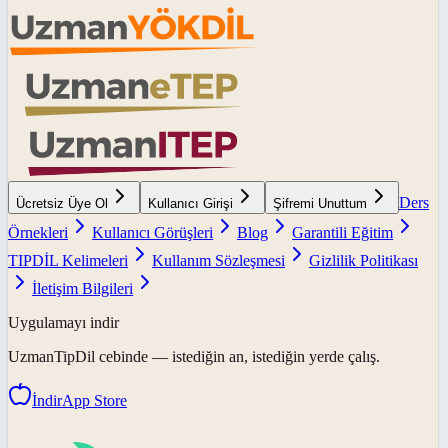
Ders
Ücretsiz Üye Ol
Kullanıcı Girişi
Şifremi Unuttum
Örnekleri
Kullanıcı Görüşleri
Blog
Garantili Eğitim
TIPDİL Kelimeleri
Kullanım Sözleşmesi
Gizlilik Politikası
İletişim Bilgileri
Uygulamayı indir
UzmanTipDil
cebinde — istediğin an, istediğin yerde çalış.
İndir
App Store