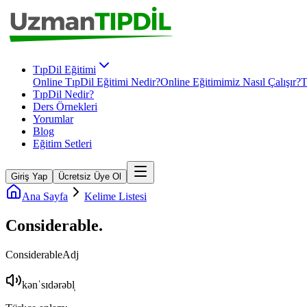
TıpDil Eğitimi
Online TıpDil Eğitimi Nedir?
Online Eğitimimiz Nasıl Çalışır?
T
TıpDil Nedir?
Ders Örnekleri
Yorumlar
Blog
Eğitim Setleri
Giriş Yap
Ücretsiz Üye Ol
Ana Sayfa
Kelime Listesi
Considerable
.
Considerable
Adj
kənˈsɪdərəbl̩