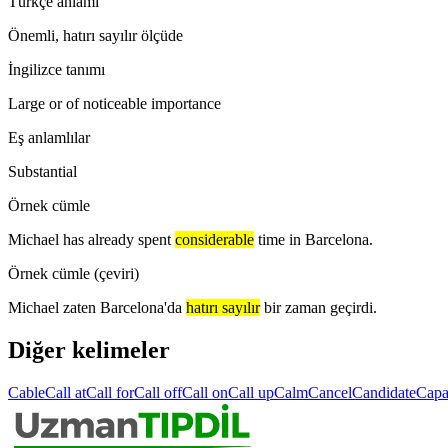
Türkçe anlamı
Önemli, hatırı sayılır ölçüde
İngilizce tanımı
Large or of noticeable importance
Eş anlamlılar
Substantial
Örnek cümle
Michael has already spent
considerable
time in Barcelona.
Örnek cümle (çeviri)
Michael zaten Barcelona'da
hatırı sayılır
bir zaman geçirdi.
Diğer kelimeler
Cable
Call at
Call for
Call off
Call on
Call up
Calm
Cancel
Candidate
Capa