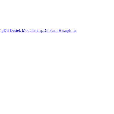
ıpDil Destek Modülleri
TıpDil Puan Hesaplama