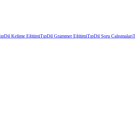
ıpDil Kelime Eğitimi
TıpDil Grammer Eğitimi
TıpDil Soru Çalışmaları
T