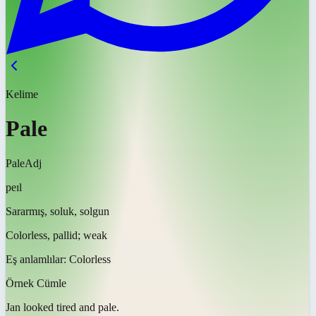
Kelime
Pale
Pale
Adj
peɪl
Sararmış, soluk, solgun
Colorless, pallid; weak
Eş anlamlılar:
Colorless
Örnek Cümle
Jan looked tired and
pale
.