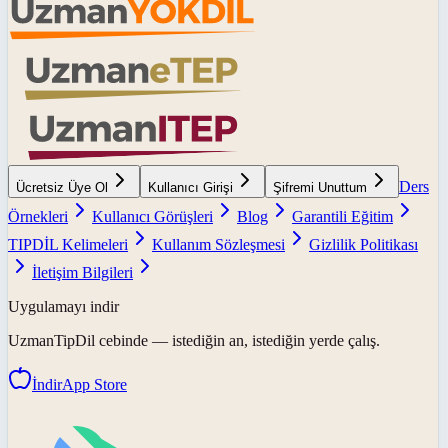
Ders
Ücretsiz Üye Ol
Kullanıcı Girişi
Şifremi Unuttum
Örnekleri
Kullanıcı Görüşleri
Blog
Garantili Eğitim
TIPDİL Kelimeleri
Kullanım Sözleşmesi
Gizlilik Politikası
İletişim Bilgileri
Uygulamayı indir
UzmanTipDil
cebinde — istediğin an, istediğin yerde çalış.
İndir
App Store