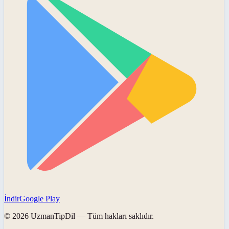
İndir
Google Play
©
2026
UzmanTipDil
— Tüm hakları saklıdır.