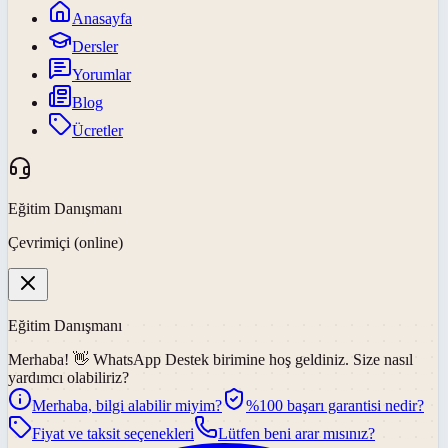
Anasayfa
Dersler
Yorumlar
Blog
Ücretler
Eğitim Danışmanı
Çevrimiçi (online)
Eğitim Danışmanı
Merhaba! 👋
WhatsApp Destek
birimine hoş geldiniz. Size nasıl
yardımcı olabiliriz?
Merhaba, bilgi alabilir miyim?
%100 başarı garantisi nedir?
Fiyat ve taksit seçenekleri
Lütfen beni arar mısınız?