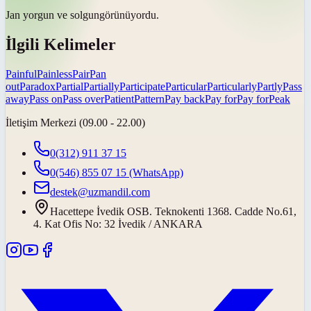
Jan yorgun ve
solgun
görünüyordu.
İlgili Kelimeler
Painful
Painless
Pair
Pan
out
Paradox
Partial
Partially
Participate
Particular
Particularly
Partly
Pass
away
Pass on
Pass over
Patient
Pattern
Pay back
Pay for
Pay for
Peak
İletişim Merkezi (09.00 - 22.00)
0(312) 911 37 15
0(546) 855 07 15
(WhatsApp)
destek@uzmandil.com
Hacettepe İvedik OSB. Teknokenti 1368. Cadde No.61,
4. Kat Ofis No: 32 İvedik / ANKARA