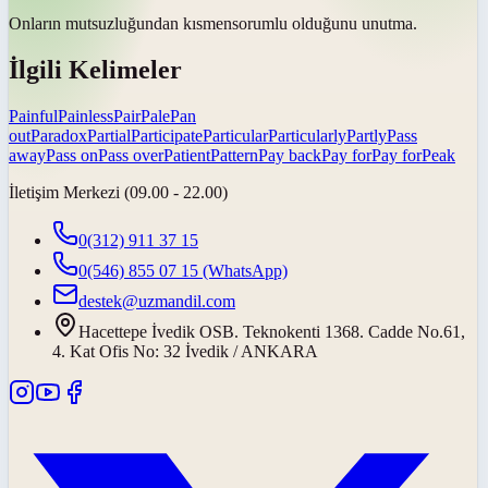
Onların mutsuzluğundan
kısmen
sorumlu olduğunu unutma.
İlgili Kelimeler
Painful
Painless
Pair
Pale
Pan
out
Paradox
Partial
Participate
Particular
Particularly
Partly
Pass
away
Pass on
Pass over
Patient
Pattern
Pay back
Pay for
Pay for
Peak
İletişim Merkezi (09.00 - 22.00)
0(312) 911 37 15
0(546) 855 07 15
(WhatsApp)
destek@uzmandil.com
Hacettepe İvedik OSB. Teknokenti 1368. Cadde No.61,
4. Kat Ofis No: 32 İvedik / ANKARA