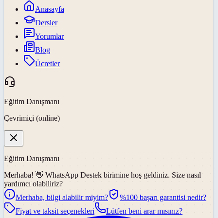
Anasayfa
Dersler
Yorumlar
Blog
Ücretler
Eğitim Danışmanı
Çevrimiçi (online)
Eğitim Danışmanı
Merhaba! 👋
WhatsApp Destek
birimine hoş geldiniz. Size nasıl
yardımcı olabiliriz?
Merhaba, bilgi alabilir miyim?
%100 başarı garantisi nedir?
Fiyat ve taksit seçenekleri
Lütfen beni arar mısınız?