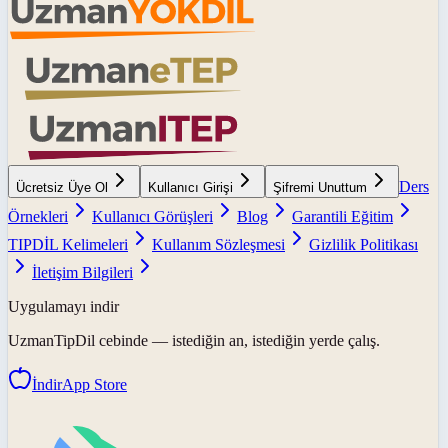
Ders
Ücretsiz Üye Ol
Kullanıcı Girişi
Şifremi Unuttum
Örnekleri
Kullanıcı Görüşleri
Blog
Garantili Eğitim
TIPDİL Kelimeleri
Kullanım Sözleşmesi
Gizlilik Politikası
İletişim Bilgileri
Uygulamayı indir
UzmanTipDil
cebinde — istediğin an, istediğin yerde çalış.
İndir
App Store