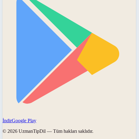
İndir
Google Play
©
2026
UzmanTipDil
— Tüm hakları saklıdır.