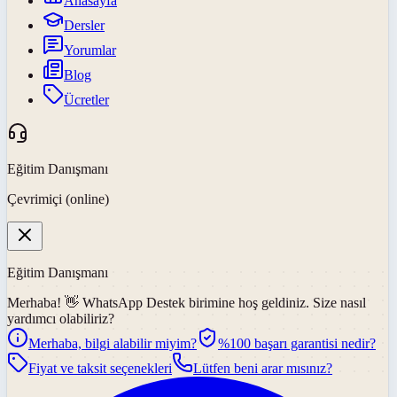
Anasayfa
Dersler
Yorumlar
Blog
Ücretler
Eğitim Danışmanı
Çevrimiçi (online)
Eğitim Danışmanı
Merhaba! 👋
WhatsApp Destek
birimine hoş geldiniz. Size nasıl
yardımcı olabiliriz?
Merhaba, bilgi alabilir miyim?
%100 başarı garantisi nedir?
Fiyat ve taksit seçenekleri
Lütfen beni arar mısınız?