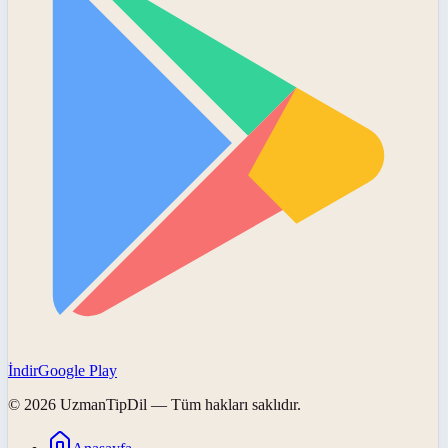
İndir
Google Play
©
2026
UzmanTipDil
— Tüm hakları saklıdır.