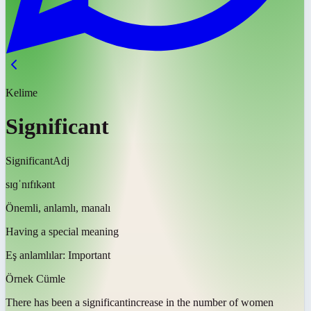
Kelime
Significant
Significant
Adj
sɪɡˈnɪfɪkənt
Önemli, anlamlı, manalı
Having a special meaning
Eş anlamlılar:
Important
Örnek Cümle
There has been a
significant
increase in the number of women