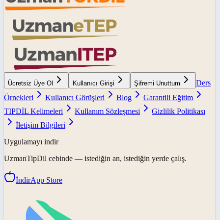
Ders
Ücretsiz Üye Ol
Kullanıcı Girişi
Şifremi Unuttum
Örnekleri
Kullanıcı Görüşleri
Blog
Garantili Eğitim
TIPDİL Kelimeleri
Kullanım Sözleşmesi
Gizlilik Politikası
İletişim Bilgileri
Uygulamayı indir
UzmanTipDil
cebinde — istediğin an, istediğin yerde çalış.
İndir
App Store