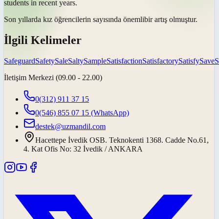
students in recent years.
Son yıllarda kız öğrencilerin sayısında
önemli
bir artış olmuştur.
İlgili Kelimeler
Safeguard
Safety
Sale
Salty
Sample
Satisfaction
Satisfactory
Satisfy
Save
S
İletişim Merkezi (09.00 - 22.00)
0(312) 911 37 15
0(546) 855 07 15
(WhatsApp)
destek@uzmandil.com
Hacettepe İvedik OSB. Teknokenti 1368. Cadde No.61,
4. Kat Ofis No: 32 İvedik / ANKARA