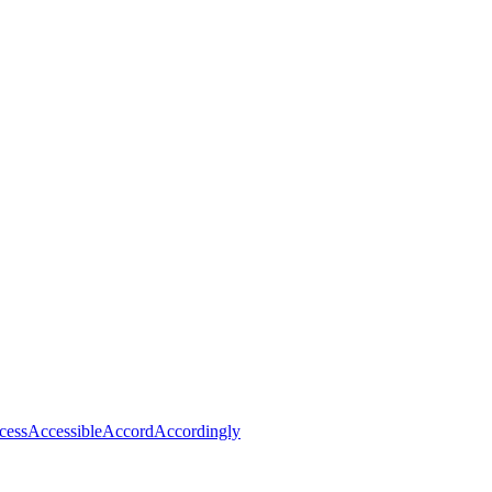
cess
Accessible
Accord
Accordingly