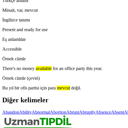
Türkçe anlamı
Müsait, var, mevcut
İngilizce tanımı
Present and ready for use
Eş anlamlılar
Accessible
Örnek cümle
There's no money
available
for an office party this year.
Örnek cümle (çeviri)
Bu yıl bir ofis partisi için para
mevcut
değil.
Diğer kelimeler
Abandon
Ability
Abnormal
Abortion
Abrupt
Abruptly
Absence
Absent
A