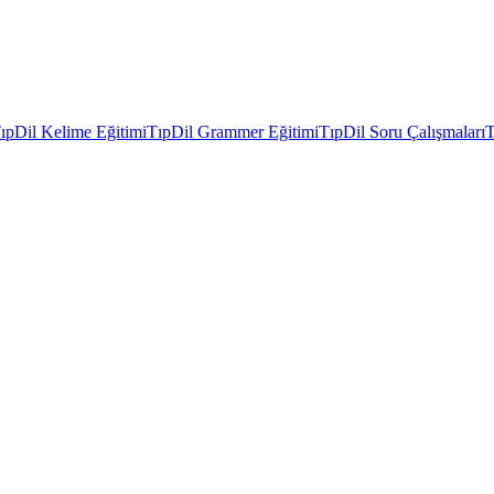
ıpDil Kelime Eğitimi
TıpDil Grammer Eğitimi
TıpDil Soru Çalışmaları
T