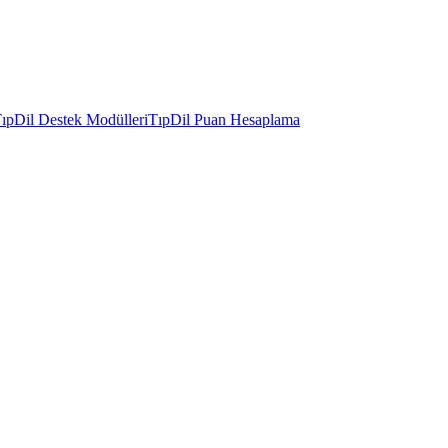
ıpDil Destek Modülleri
TıpDil Puan Hesaplama