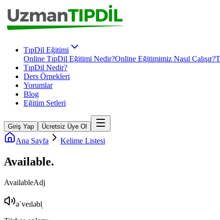
TıpDil Eğitimi
Online TıpDil Eğitimi Nedir?
Online Eğitimimiz Nasıl Çalışır?
T
TıpDil Nedir?
Ders Örnekleri
Yorumlar
Blog
Eğitim Setleri
Giriş Yap
Ücretsiz Üye Ol
Ana Sayfa
Kelime Listesi
Available
.
Available
Adj
əˈveɪləbl̩