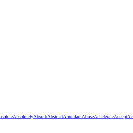
bsolute
Absolutely
Absorb
Abstract
Abundant
Abuse
Accelerate
Accept
Ac