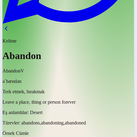
Kelime
Abandon
Abandon
V
əˈbændən
Terk etmek, bırakmak
Leave a place, thing or person forever
Eş anlamlılar:
Desert
Türevler:
abandons,abandoning,abandoned
Örnek Cümle