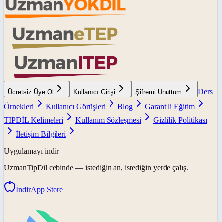
Ders
Ücretsiz Üye Ol
Kullanıcı Girişi
Şifremi Unuttum
Örnekleri
Kullanıcı Görüşleri
Blog
Garantili Eğitim
TIPDİL Kelimeleri
Kullanım Sözleşmesi
Gizlilik Politikası
İletişim Bilgileri
Uygulamayı indir
UzmanTipDil
cebinde — istediğin an, istediğin yerde çalış.
İndir
App Store