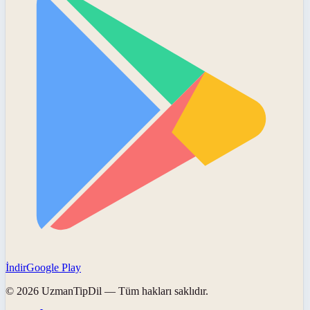
İndir
Google Play
©
2026
UzmanTipDil
— Tüm hakları saklıdır.