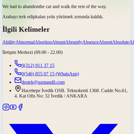
We had to
abandon
the car and walk the rest of the way.
Arabayı
terk edip
kalan yolu yürümek zorunda kaldık.
İlgili Kelimeler
Ability
Abnormal
Abortion
Abrupt
Abruptly
Absence
Absent
Absolute
Ab
İletişim Merkezi (09.00 - 22.00)
0(312) 911 37 15
0(546) 855 07 15
(WhatsApp)
destek@uzmandil.com
Hacettepe İvedik OSB. Teknokenti 1368. Cadde No.61,
4. Kat Ofis No: 32 İvedik / ANKARA