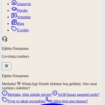
Anasayfa
Dersler
Yorumlar
Blog
Ücretler
Eğitim Danışmanı
Çevrimiçi (online)
Eğitim Danışmanı
Merhaba! 👋
WhatsApp Destek
birimine hoş geldiniz. Size nasıl
yardımcı olabiliriz?
Merhaba, bilgi alabilir miyim?
%100 başarı garantisi nedir?
Fiyat ve taksit seçenekleri
Lütfen beni arar mısınız?