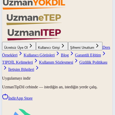
Ders
Ücretsiz Üye Ol
Kullanıcı Girişi
Şifremi Unuttum
Örnekleri
Kullanıcı Görüşleri
Blog
Garantili Eğitim
TIPDİL Kelimeleri
Kullanım Sözleşmesi
Gizlilik Politikası
İletişim Bilgileri
Uygulamayı indir
UzmanTipDil
cebinde — istediğin an, istediğin yerde çalış.
İndir
App Store