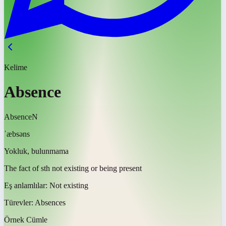
Kelime
Absence
Absence
N
ˈæbsəns
Yokluk, bulunmama
The fact of sth not existing or being present
Eş anlamlılar:
Not existing
Türevler:
Absences
Örnek Cümle