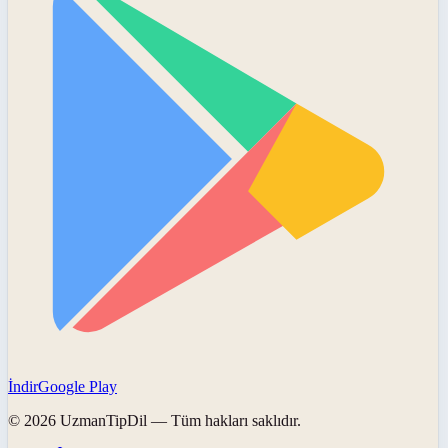
İndir
Google Play
©
2026
UzmanTipDil
— Tüm hakları saklıdır.