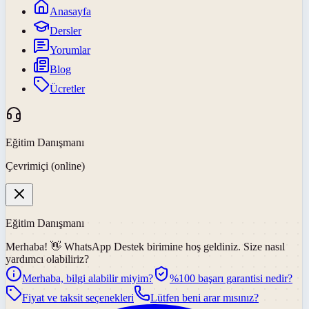
Anasayfa
Dersler
Yorumlar
Blog
Ücretler
Eğitim Danışmanı
Çevrimiçi (online)
Eğitim Danışmanı
Merhaba! 👋
WhatsApp Destek
birimine hoş geldiniz. Size nasıl
yardımcı olabiliriz?
Merhaba, bilgi alabilir miyim?
%100 başarı garantisi nedir?
Fiyat ve taksit seçenekleri
Lütfen beni arar mısınız?