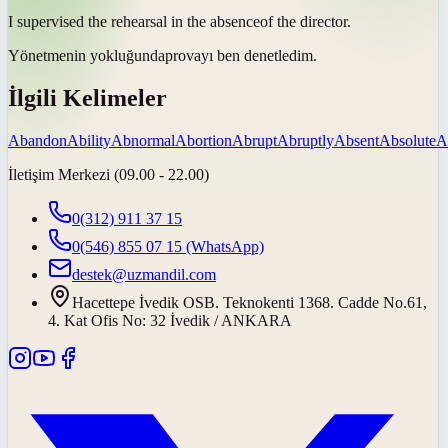
I supervised the rehearsal in the
absence
of the director.
Yönetmenin
yokluğunda
provayı ben denetledim.
İlgili Kelimeler
Abandon
Ability
Abnormal
Abortion
Abrupt
Abruptly
Absent
Absolute
A
İletişim Merkezi (09.00 - 22.00)
0(312) 911 37 15
0(546) 855 07 15
(WhatsApp)
destek@uzmandil.com
Hacettepe İvedik OSB. Teknokenti 1368. Cadde No.61,
4. Kat Ofis No: 32 İvedik / ANKARA