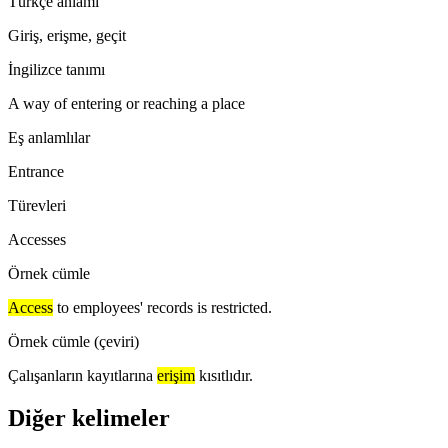
Türkçe anlamı
Giriş, erişme, geçit
İngilizce tanımı
A way of entering or reaching a place
Eş anlamlılar
Entrance
Türevleri
Accesses
Örnek cümle
Access
to employees' records is restricted.
Örnek cümle (çeviri)
Çalışanların kayıtlarına
erişim
kısıtlıdır.
Diğer kelimeler