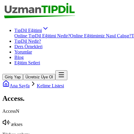
TıpDil Eğitimi
Online TıpDil Eğitimi Nedir?
Online Eğitimimiz Nasıl Çalışır?
T
TıpDil Nedir?
Ders Örnekleri
Yorumlar
Blog
Eğitim Setleri
Giriş Yap
Ücretsiz Üye Ol
Ana Sayfa
Kelime Listesi
Access
.
Access
N
ˈækses