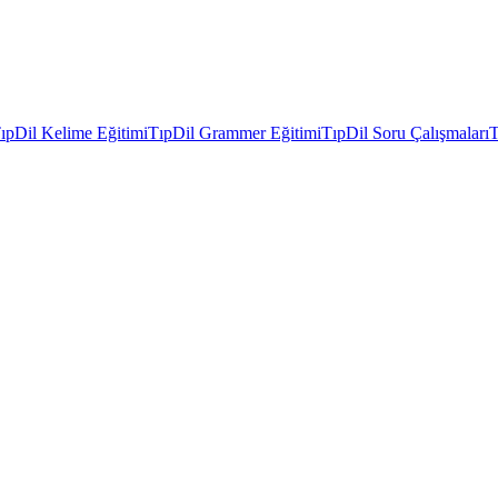
ıpDil Kelime Eğitimi
TıpDil Grammer Eğitimi
TıpDil Soru Çalışmaları
T