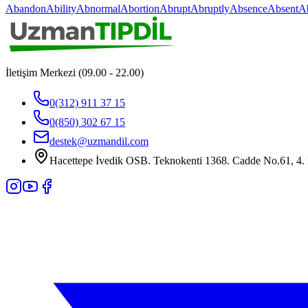
Abandon
Ability
Abnormal
Abortion
Abrupt
Abruptly
Absence
Absent
A
İletişim Merkezi (09.00 - 22.00)
0(312) 911 37 15
0(850) 302 67 15
destek@uzmandil.com
Hacettepe İvedik OSB. Teknokenti 1368. Cadde No.61, 4