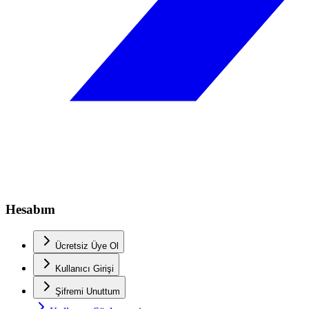
Hesabım
Ücretsiz Üye Ol
Kullanıcı Girişi
Şifremi Unuttum