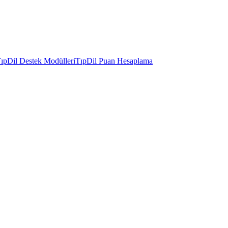
ıpDil Destek Modülleri
TıpDil Puan Hesaplama