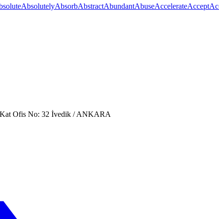
bsolute
Absolutely
Absorb
Abstract
Abundant
Abuse
Accelerate
Accept
Ac
. Kat Ofis No: 32 İvedik / ANKARA