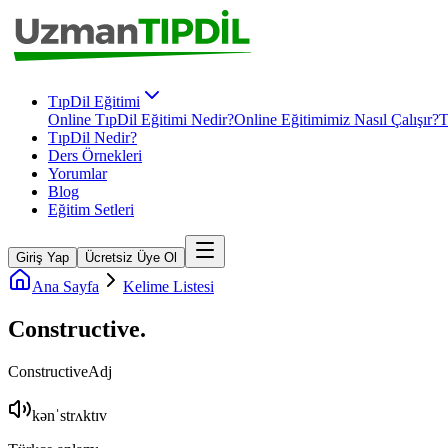
TıpDil Eğitimi
Online TıpDil Eğitimi Nedir?
Online Eğitimimiz Nasıl Çalışır?
T
TıpDil Nedir?
Ders Örnekleri
Yorumlar
Blog
Eğitim Setleri
Giriş Yap
Ücretsiz Üye Ol
Ana Sayfa
Kelime Listesi
Constructive
.
Constructive
Adj
kənˈstrʌktɪv