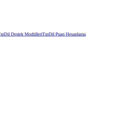
ıpDil Destek Modülleri
TıpDil Puan Hesaplama