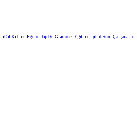
ıpDil Kelime Eğitimi
TıpDil Grammer Eğitimi
TıpDil Soru Çalışmaları
T