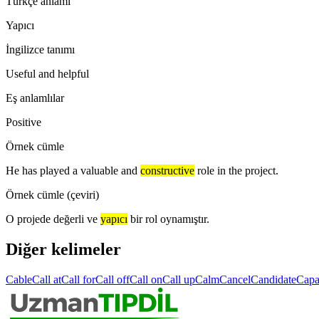
Türkçe anlamı
Yapıcı
İngilizce tanımı
Useful and helpful
Eş anlamlılar
Positive
Örnek cümle
He has played a valuable and
constructive
role in the project.
Örnek cümle (çeviri)
O projede değerli ve
yapıcı
bir rol oynamıştır.
Diğer kelimeler
Cable
Call at
Call for
Call off
Call on
Call up
Calm
Cancel
Candidate
Capa