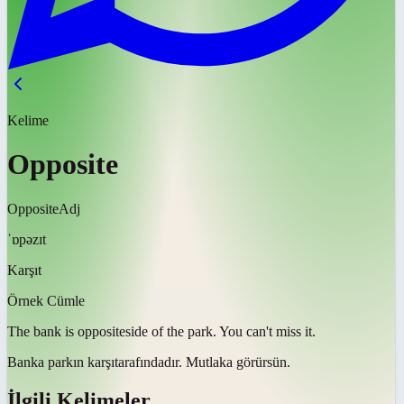
Kelime
Opposite
Opposite
Adj
ˈɒpəzɪt
Karşıt
Örnek Cümle
The bank is
opposite
side of the park. You can't miss it.
Banka parkın
karşı
tarafındadır. Mutlaka görürsün.
İlgili Kelimeler