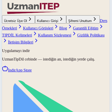
Ders
Ücretsiz Üye Ol
Kullanıcı Girişi
Şifremi Unuttum
Örnekleri
Kullanıcı Görüşleri
Blog
Garantili Eğitim
TIPDİL Kelimeleri
Kullanım Sözleşmesi
Gizlilik Politikası
İletişim Bilgileri
Uygulamayı indir
UzmanTipDil
cebinde — istediğin an, istediğin yerde çalış.
İndir
App Store