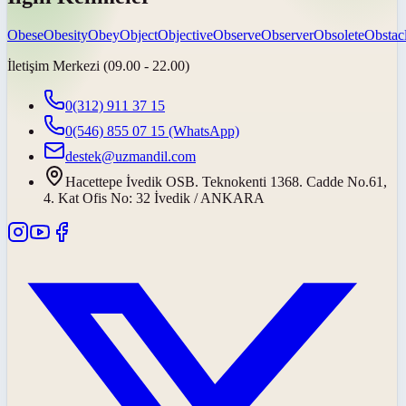
Obese
Obesity
Obey
Object
Objective
Observe
Observer
Obsolete
Obstac
İletişim Merkezi (09.00 - 22.00)
0(312) 911 37 15
0(546) 855 07 15
(WhatsApp)
destek@uzmandil.com
Hacettepe İvedik OSB. Teknokenti 1368. Cadde No.61,
4. Kat Ofis No: 32 İvedik / ANKARA