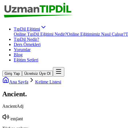
TıpDil Eğitimi
Online TıpDil Eğitimi Nedir?
Online Eğitimimiz Nasıl Çalışır?
T
TıpDil Nedir?
Ders Örnekleri
Yorumlar
Blog
Eğitim Setleri
Giriş Yap
Ücretsiz Üye Ol
Ana Sayfa
Kelime Listesi
Ancient
.
Ancient
Adj
ˈeɪnʃənt