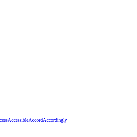
cess
Accessible
Accord
Accordingly