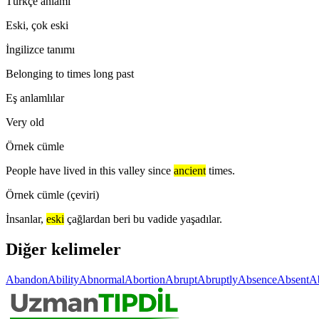
Türkçe anlamı
Eski, çok eski
İngilizce tanımı
Belonging to times long past
Eş anlamlılar
Very old
Örnek cümle
People have lived in this valley since
ancient
times.
Örnek cümle (çeviri)
İnsanlar,
eski
çağlardan beri bu vadide yaşadılar.
Diğer kelimeler
Abandon
Ability
Abnormal
Abortion
Abrupt
Abruptly
Absence
Absent
A