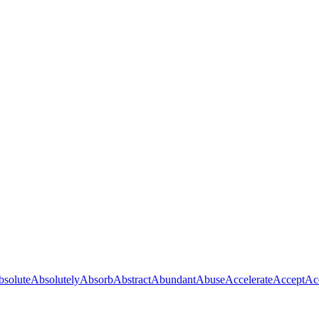
bsolute
Absolutely
Absorb
Abstract
Abundant
Abuse
Accelerate
Accept
Ac