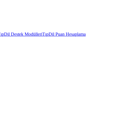
ıpDil Destek Modülleri
TıpDil Puan Hesaplama