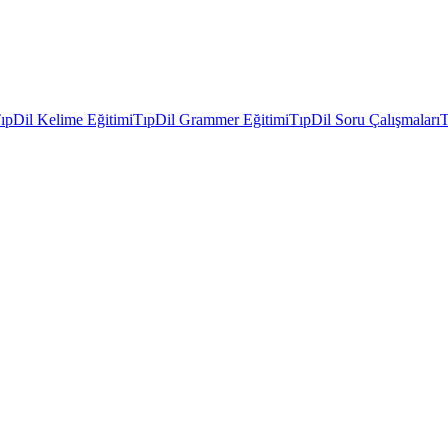
ıpDil Kelime Eğitimi
TıpDil Grammer Eğitimi
TıpDil Soru Çalışmaları
T