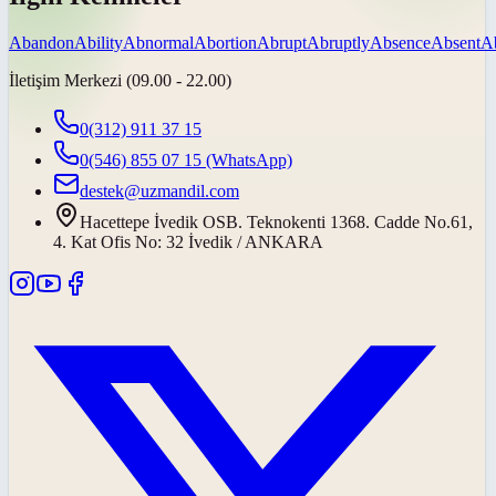
Abandon
Ability
Abnormal
Abortion
Abrupt
Abruptly
Absence
Absent
A
İletişim Merkezi (09.00 - 22.00)
0(312) 911 37 15
0(546) 855 07 15
(WhatsApp)
destek@uzmandil.com
Hacettepe İvedik OSB. Teknokenti 1368. Cadde No.61,
4. Kat Ofis No: 32 İvedik / ANKARA