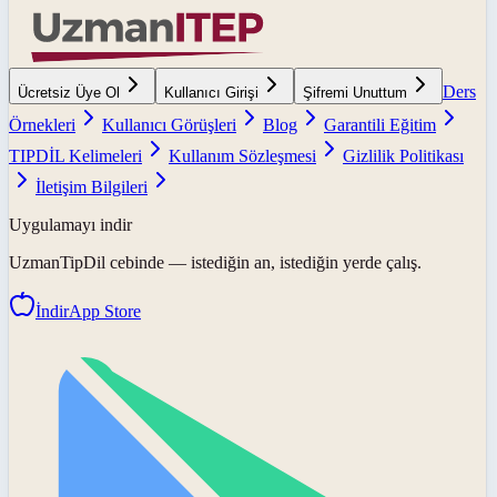
Ders
Ücretsiz Üye Ol
Kullanıcı Girişi
Şifremi Unuttum
Örnekleri
Kullanıcı Görüşleri
Blog
Garantili Eğitim
TIPDİL Kelimeleri
Kullanım Sözleşmesi
Gizlilik Politikası
İletişim Bilgileri
Uygulamayı indir
UzmanTipDil
cebinde — istediğin an, istediğin yerde çalış.
İndir
App Store