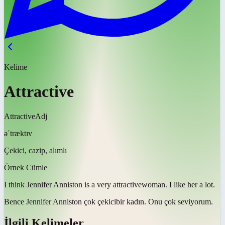
Kelime
Attractive
Attractive
Adj
əˈtræktɪv
Çekici, cazip, alımlı
Örnek Cümle
I think Jennifer Anniston is a very
attractive
woman. I like her a lot.
Bence Jennifer Anniston çok
çekici
bir kadın. Onu çok seviyorum.
İlgili Kelimeler