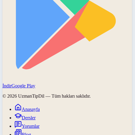
İndir
Google Play
©
2026
UzmanTipDil
— Tüm hakları saklıdır.
Anasayfa
Dersler
Yorumlar
Blog