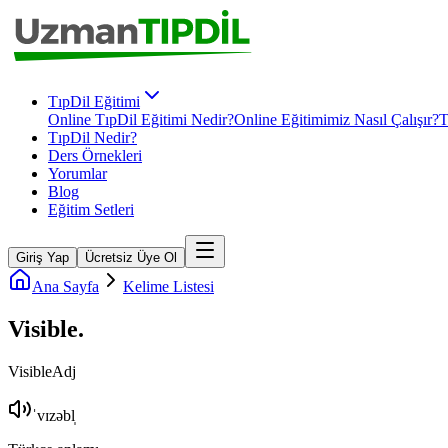
TıpDil Eğitimi
Online TıpDil Eğitimi Nedir?
Online Eğitimimiz Nasıl Çalışır?
T
TıpDil Nedir?
Ders Örnekleri
Yorumlar
Blog
Eğitim Setleri
Giriş Yap
Ücretsiz Üye Ol
Ana Sayfa
Kelime Listesi
Visible
.
Visible
Adj
ˈvɪzəbl̩