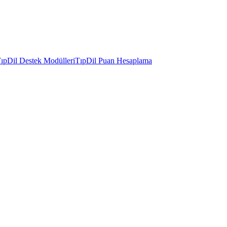
ıpDil Destek Modülleri
TıpDil Puan Hesaplama