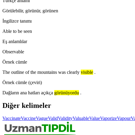
Türkçe anlamı
Görülebilir, görünür, görünen
İngilizce tanımı
Able to be seen
Eş anlamlılar
Observable
Örnek cümle
The outline of the mountains was clearly
visible
.
Örnek cümle (çeviri)
Dağların ana hatları açıkça
görünüyordu
.
Diğer kelimeler
Vaccinate
Vaccine
Vague
Valid
Validity
Valuable
Value
Vaporize
Vapour
Va