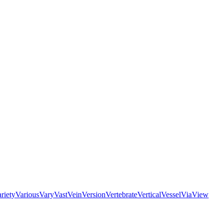
riety
Various
Vary
Vast
Vein
Version
Vertebrate
Vertical
Vessel
Via
View