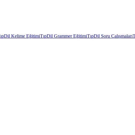
ıpDil Kelime Eğitimi
TıpDil Grammer Eğitimi
TıpDil Soru Çalışmaları
T