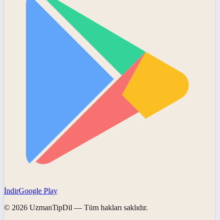
İndir
Google Play
©
2026
UzmanTipDil
— Tüm hakları saklıdır.