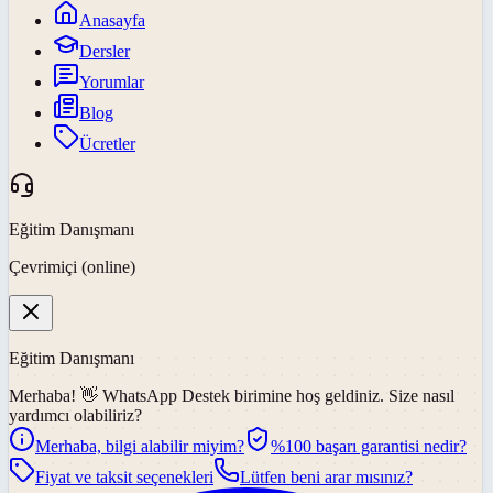
Anasayfa
Dersler
Yorumlar
Blog
Ücretler
Eğitim Danışmanı
Çevrimiçi (online)
Eğitim Danışmanı
Merhaba! 👋
WhatsApp Destek
birimine hoş geldiniz. Size nasıl
yardımcı olabiliriz?
Merhaba, bilgi alabilir miyim?
%100 başarı garantisi nedir?
Fiyat ve taksit seçenekleri
Lütfen beni arar mısınız?