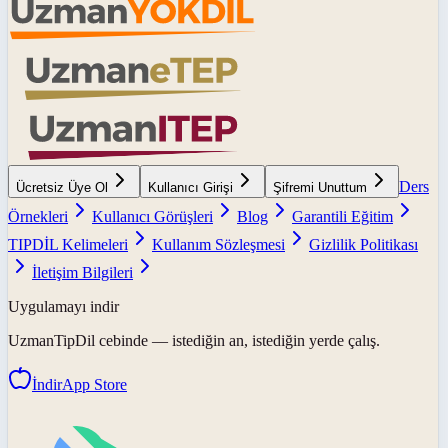
Ders
Ücretsiz Üye Ol
Kullanıcı Girişi
Şifremi Unuttum
Örnekleri
Kullanıcı Görüşleri
Blog
Garantili Eğitim
TIPDİL Kelimeleri
Kullanım Sözleşmesi
Gizlilik Politikası
İletişim Bilgileri
Uygulamayı indir
UzmanTipDil
cebinde — istediğin an, istediğin yerde çalış.
İndir
App Store