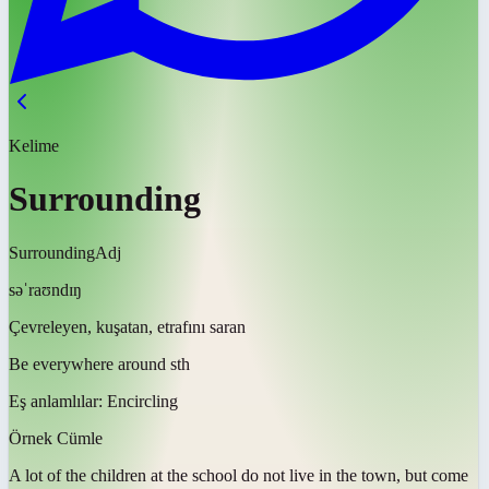
Kelime
Surrounding
Surrounding
Adj
səˈraʊndɪŋ
Çevreleyen, kuşatan, etrafını saran
Be everywhere around sth
Eş anlamlılar:
Encircling
Örnek Cümle
A lot of the children at the school do not live in the town, but come