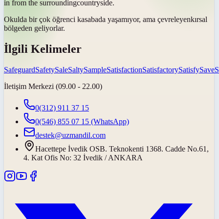
in from the
surrounding
countryside.
Okulda bir çok öğrenci kasabada yaşamıyor, ama
çevreleyen
kırsal
bölgeden geliyorlar.
İlgili Kelimeler
Safeguard
Safety
Sale
Salty
Sample
Satisfaction
Satisfactory
Satisfy
Save
S
İletişim Merkezi (09.00 - 22.00)
0(312) 911 37 15
0(546) 855 07 15
(WhatsApp)
destek@uzmandil.com
Hacettepe İvedik OSB. Teknokenti 1368. Cadde No.61,
4. Kat Ofis No: 32 İvedik / ANKARA