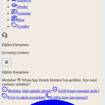
Anasayfa
Dersler
Yorumlar
Blog
Ücretler
Eğitim Danışmanı
Çevrimiçi (online)
Eğitim Danışmanı
Merhaba! 👋
WhatsApp Destek
birimine hoş geldiniz. Size nasıl
yardımcı olabiliriz?
Merhaba, bilgi alabilir miyim?
%100 başarı garantisi nedir?
Fiyat ve taksit seçenekleri
Lütfen beni arar mısınız?