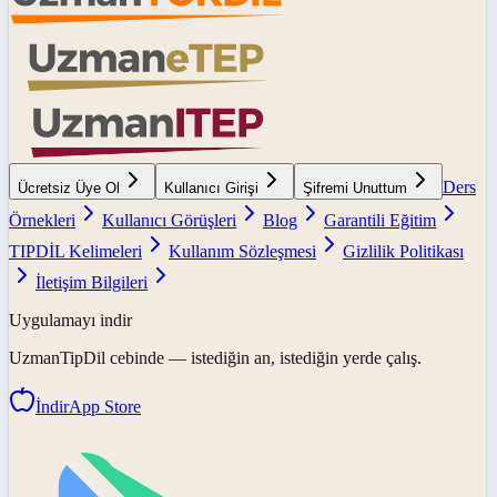
Ders
Ücretsiz Üye Ol
Kullanıcı Girişi
Şifremi Unuttum
Örnekleri
Kullanıcı Görüşleri
Blog
Garantili Eğitim
TIPDİL Kelimeleri
Kullanım Sözleşmesi
Gizlilik Politikası
İletişim Bilgileri
Uygulamayı indir
UzmanTipDil
cebinde — istediğin an, istediğin yerde çalış.
İndir
App Store