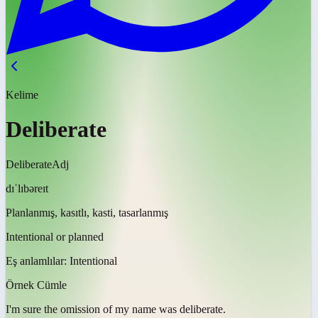
Kelime
Deliberate
Deliberate
Adj
dɪˈlɪbəreɪt
Planlanmış, kasıtlı, kasti, tasarlanmış
Intentional or planned
Eş anlamlılar:
Intentional
Örnek Cümle
I'm sure the omission of my name was
deliberate
.