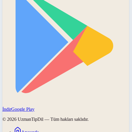
İndir
Google Play
©
2026
UzmanTipDil
— Tüm hakları saklıdır.