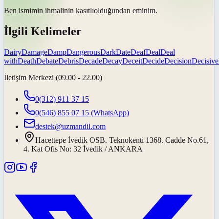
Ben ismimin ihmalinin
kasıtlı
olduğundan eminim.
İlgili Kelimeler
Dairy
Damage
Damp
Dangerous
Dark
Date
Deaf
Deal
Deal
with
Death
Debate
Debris
Decade
Decay
Deceit
Decide
Decision
Decisive
İletişim Merkezi (09.00 - 22.00)
0(312) 911 37 15
0(546) 855 07 15
(WhatsApp)
destek@uzmandil.com
Hacettepe İvedik OSB. Teknokenti 1368. Cadde No.61,
4. Kat Ofis No: 32 İvedik / ANKARA